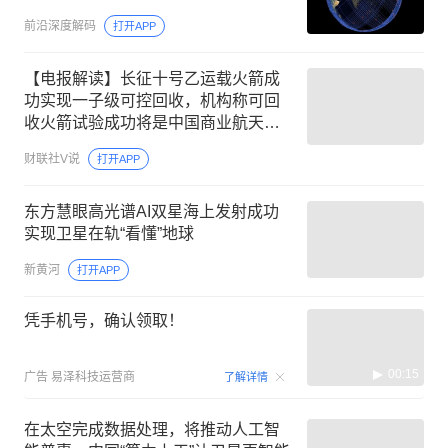
前沿深度解码
打开APP
【电报解读】长征十号乙运载火箭成
功实现一子级可控回收，机构称可回
收火箭试验成功将是中国商业航天的
重要技术拐点，这家公司曾联合中标
财联社V说
打开APP
海上回收船项目
东方慧眼高光谱AI双星海上发射成功
实现卫星在轨“看懂”地球
新黄河
打开APP
凭手机号，确认领取！
00:15
广告
易泽科技运营商
了解详情
在太空完成数据处理，将推动人工智