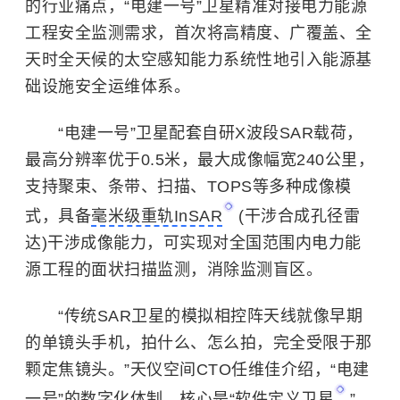
的行业痛点，“电建一号”卫星精准对接电力能源
工程安全监测需求，首次将高精度、广覆盖、全
天时全天候的太空感知能力系统性地引入能源基
础设施安全运维体系。
“电建一号”卫星配套自研X波段SAR载荷，
最高分辨率优于0.5米，最大成像幅宽240公里，
支持聚束、条带、扫描、TOPS等多种成像模
式，具备
毫米级重轨InSAR
(干涉合成孔径雷
达)干涉成像能力，可实现对全国范围内电力能
源工程的面状扫描监测，消除监测盲区。
“传统SAR卫星的模拟相控阵天线就像早期
的单镜头手机，拍什么、怎么拍，完全受限于那
颗定焦镜头。”天仪空间CTO任维佳介绍，“电建
一号”的数字化体制，核心是“
软件定义卫星
”，