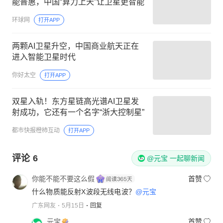
能普惠，中国“算力上天”让卫星更智能
环球网
打开APP
两颗AI卫星升空，中国商业航天正在
进入智能卫星时代
你好太空
打开APP
双星入轨！东方星链高光谱AI卫星发
射成功，它还有一个名字“浙大控制星”
都市快报橙柿互动
打开APP
评论
6
@元宝 一起聊新闻
你能不能不要这么假
首赞
什么物质能反射X波段无线电波？
@元宝
广东网友
5月15日
回复
元宝
首赞