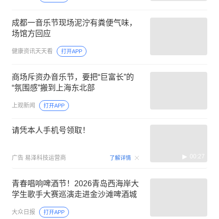
成都一音乐节现场泥泞有粪便气味，
场馆方回应
健康资讯天天看
打开APP
商场斥资办音乐节，要把“巨富长”的
“氛围感”搬到上海东北部
上观新闻
打开APP
请凭本人手机号领取！
00:27
广告
易泽科技运营商
了解详情
青春唱响啤酒节！2026青岛西海岸大
学生歌手大赛巡演走进金沙滩啤酒城
大众日报
打开APP