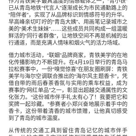
作为青铁美学最具温度的情感载体之一，“青小铁”
已从青岛地铁“代言人”逐渐成长为市民通勤路上的
“陪伴者”，实现了从品牌标识到情感符号的升华。
早高峰亲切叮咛的“青岛大姨”、用画笔记录城市之
美的“美术生妹妹”……这些成员共同构成一组温暖
鲜活的“同行者群像”，让地铁空间不再是机械的出
行通道，而是充满人情味和烟火气的活力场域。
借力城市活动，“联姻”品牌商家，青铁美学的在地
化传播影响力不断提升。在4月19日举行的青岛马
拉松赛事中，一份“嗅觉惊喜”在朋友圈刷屏：青铁
美学与
海尔空调
联合推出的“海尔风主题香卡”，凭
借自带的雨后春茶香氛与实用的乘车权益，成为
赛事的“网红单品”之一，彰显出超越交通属性的文
化张力。“这份城市伴手礼太有心了！我要把它和
奖牌一起珍藏。”参赛者小郑兴奋地展示着手中的
香卡，这份带着清香的城市馈赠，让他真切感受
到了青岛的城市温度。
从传统的交通工具到留住青岛记忆的城市伴手