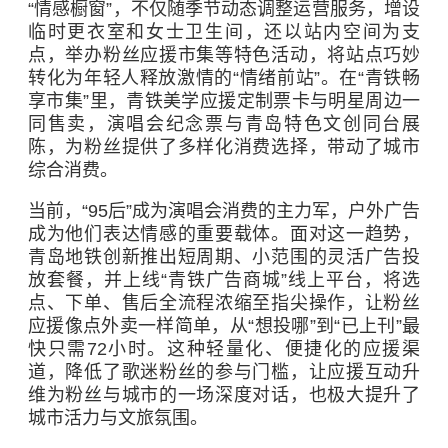
“情感橱窗”，不仅随季节动态调整运营服务，增设
临时更衣室和女士卫生间，还以站内空间为支
点，举办粉丝应援市集等特色活动，将站点巧妙
转化为年轻人释放激情的“情绪前站”。在“青铁畅
享市集”里，青铁美学应援定制票卡与明星周边一
同售卖，演唱会纪念票与青岛特色文创同台展
陈，为粉丝提供了多样化消费选择，带动了城市
综合消费。
当前，“95后”成为演唱会消费的主力军，户外广告
成为他们表达情感的重要载体。面对这一趋势，
青岛地铁创新推出短周期、小范围的灵活广告投
放套餐，并上线“青铁广告商城”线上平台，将选
点、下单、售后全流程浓缩至指尖操作，让粉丝
应援像点外卖一样简单，从“想投哪”到“已上刊”最
快只需72小时。这种轻量化、便捷化的应援渠
道，降低了歌迷粉丝的参与门槛，让应援互动升
维为粉丝与城市的一场深度对话，也极大提升了
城市活力与文旅氛围。