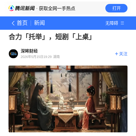
· 获取全网一手热点
打开
首页
新闻
无障碍
合力「托举」，短剧「上桌」
深眸财经
关注
2026年5月15日19:29
湖南