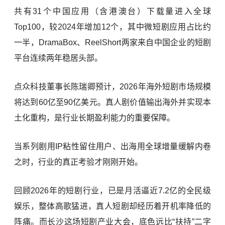
共有31个中国应用（含港澳台）下载量进入全球
Top100，较2024年增加12个，其中微短剧应用占比约
一半，DramaBox、ReelShort两家来自中国企业的短剧
平台连续两年稳居头部。
点众科技董事长陈瑞卿预计，2026年海外短剧市场规模
将达到60亿至90亿美元。真人剧价值输出海外并实现本
土化重构，是行业长期盈利能力的重要保障。
当系列剧用IP粘性留住用户、出海用全球增量缓解内卷
之时，行业的真正考验才刚刚开始。
回顾2026年的短剧行业，已是月活逼近7.2亿的全民级
娱乐，整体高歌猛进，真人短剧却经历着开机率降低的
阵痛。而长沙这场短剧产业大会，底色远比“扶持”二字