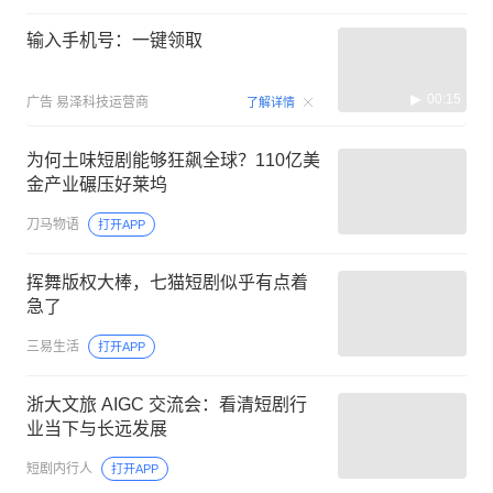
输入手机号：一键领取
00:15
广告
易泽科技运营商
了解详情
为何土味短剧能够狂飙全球？110亿美
金产业碾压好莱坞
刀马物语
打开APP
挥舞版权大棒，七猫短剧似乎有点着
急了
三易生活
打开APP
浙大文旅 AIGC 交流会：看清短剧行
业当下与长远发展
短剧内行人
打开APP