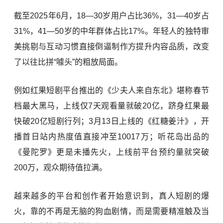
截至2025年6月，18—30岁用户占比36%，31—40岁占
31%，41—50岁的中年群体占比17%。年轻人的独特审
美挑剔与互动习惯直接倒逼制作方提升内容品质，改变
了以往比拼“噱头”的粗放局面。
例如红果短剧平台推出的《少夫人来自东北》堪称春节
档最大黑马，上线仅7天观看量就破20亿，跻身红果最
快破20亿短剧行列；3月13日上线的《红糖姜汁》，开
播首日站内热度值直接冲至10017万；听花岛出品的
《曼陀罗》更是未播先火，上线前平台预约量就突破
200万，观众期待值拉满。
越来越多的平台和创作者开始意识到，真人短剧的爆
火，靠的不再是无脑的狗血剧情，而是需要精准触及当