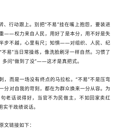
一转、行动跟上。别把“不易”挂在嘴上抱怨，要装进
重——权力来自人民，用好了是本分，用不好是失
半步不越，心里有尺；知惧——对组织、人民、纪
“不易”当日常操练，像洗脸刷牙一样自然。习惯了
”，多问“做到了没”——这才是真把式。
刺，而是一场没有终点的马拉松。“不易”不是压弯
一分对自我的苛刻，都在为群众换来一分从容。为
。有句老话说得好，当官不为民做主，不如回家卖红
，用实干政绩说话。
原文链接如下：