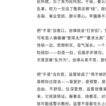
民所赋，忘了责为民所担。于是，要么
乱拿。权力一旦没了敬畏这根“线”，
名裂、事业受损、群众寒心。牢骚换不
把“不易”当借口，自律就会“打折扣”
可有些人偏偏嫌“管得太严”“要求太高
性晾一边，思想积灰，官气渐长。一个
粒纽扣——扣歪一扣，后面步步错位。今
天甚至敢“乱作为”。自律从来不苦，
把“不易”当负担，监督就成了“甩不掉
是帮你过得去——是爱护，是预警，是
自由、不舒坦。往深里想，监督就像
来，它就是铁证。躲着走、绕着走、对
就可能成警示教材。监督不是套在头上