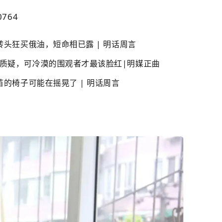
0764
转头狂买俄油，短命相已露 | 明话周言
质疑，可冷漠的围观者才最该脸红|明媒正曲
苗的椅子可能在摇晃了 | 明话周言