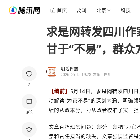
首页
要闻
北京
科技
求是网转发四川作
甘于“不易”，群众
明话评道
2026-05-15 19:28
发布于
四川
2
【编前】
5月14日，求是网转发四川日
动解读“为官不易”的深刻内涵，明确
绩的从政本分，为从政者校准了实干担
评论
文章直指现实问题：部分干部把“为官
祟和责任担当的缺失。文章强调监督是