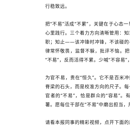
行稳致远。
把“不易”活成“不累”，关键在于心态
心里践行。三个着力方向清晰管用：知
职；知止——该冲锋时冲锋，不该碰的
律常怀敬畏，监督不躲，批评不恼。把
“不易”，反而活得不累。少喊“不容易
为官不易，贵在“恒久”。它不是百米冲
脊梁的石头，而是校准方向的尺子。每
官者的“不易”，恰是群众的“容易”
薯。愿每位干部在“不易”中磨出担当
请看本报同事的精彩视频，点开下面的