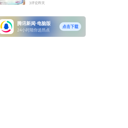
甲，这届品牌的脸呢？| 明
3评论
昨天
舌如刀
腾讯新闻·电脑版
点击下载
24小时陪你追热点