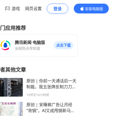
游戏
网页设置
登录
安装电脑版
内容更精彩
门应用推荐
腾讯新闻·电脑版
点击下载
全网热点早知道
者其他文章
原创 | 你前一天通话后一天
制裁，我五张牌反制刀刀见
血，有一招美国都没料到 |
10评论
16小时前
明话周言
原创 | 安睡裤广告让月经
“背锅”，AI又成甩锅新马