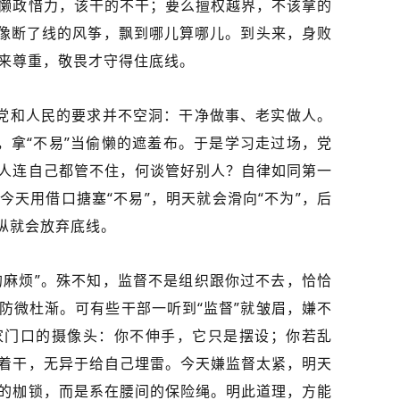
懒政惜力，该干的不干；要么擅权越界，不该拿的
就像断了线的风筝，飘到哪儿算哪儿。到头来，身败
来尊重，敬畏才守得住底线。
。党和人民的要求并不空洞：干净做事、老实做人。
”，拿“不易”当偷懒的遮羞布。于是学习走过场，党
人连自己都管不住，何谈管好别人？自律如同第一
天用借口搪塞“不易”，明天就会滑向“不为”，后
放纵就会放弃底线。
的麻烦”。殊不知，监督不是组织跟你过不去，恰恰
防微杜渐。可有些干部一听到“监督”就皱眉，嫌不
家门口的摄像头：你不伸手，它只是摆设；你若乱
着干，无异于给自己埋雷。今天嫌监督太紧，明天
的枷锁，而是系在腰间的保险绳。明此道理，方能