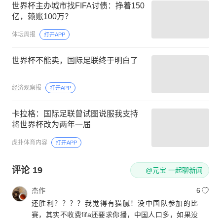
世界杯主办城市找FIFA讨债：挣着150
亿，赖账100万？
体坛周报
打开APP
世界杯不能卖，国际足联终于明白了
经济观察报
打开APP
卡拉格：国际足联曾试图说服我支持
将世界杯改为两年一届
虎扑体育内容
打开APP
评论
19
@元宝 一起聊新闻
杰作
6
还胜利？？？？我觉得有猫腻！没中国队参加的比
赛，其实不收费fifa还要求你播，中国人口多，如果没