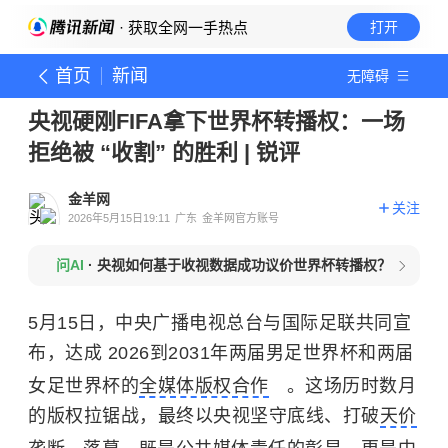
· 获取全网一手热点
打开
首页
新闻
无障碍
央视硬刚FIFA拿下世界杯转播权：一场
拒绝被 “收割” 的胜利 | 锐评
金羊网
关注
2026年5月15日19:11
广东
金羊网官方账号
问AI
·
央视如何基于收视数据成功议价世界杯转播权？
5月15日，中央广播电视总台与国际足联共同宣
布，达成 2026到2031年两届男足世界杯和两届
女足世界杯的
全媒体版权合作
。这场历时数月
的版权拉锯战，最终以央视坚守底线、打破
天价