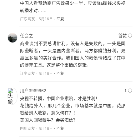
中国人看赞助商广告效果少一半，应该fifa掏钱求央视
转播才对……
广东网友
5月16日
回复
任会之
首赞
商业谈判不要总讲胜利，没有人是失败的。一头是国
际垄断者，一头是国内垄断者，两方都赚钱分利。双
赢且多赢的美好合作。我们国人的激愤情绪成了其中
的博弈工具。这是整个事情的逻辑。
辽宁网友
5月16日
回复
用户3969962
1
央视不转播，中国企业索赔，才是胜利！
花钱给外人，那几个企业，市场基本就是中国，花那
钱给别人收割，意义何在？！
美国人回喝蒙牛？会买海信？
四川网友
5月16日
回复