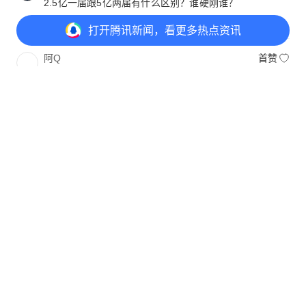
2.5亿一届跟5亿两届有什么区别？谁硬刚谁？
云南网友
5月16日
回复
打开
腾讯新闻，看更多热点资讯
阿Q
首赞
先要天价，让你砍一半以为赚了，实在是高！
广东网友
5月16日
回复
打开
APP参与讨论
19
13
10
8
云天
首赞
国足的无能为国家利益做出了巨大贡献！太幽默了
天津网友
5月15日
回复
号子
1
编者好像是参加过谈判的一方。别瞎编
安徽网友
5月15日
回复
已显示全部评论