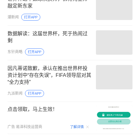
敲定新东家
潮新闻
打开APP
数据解读：这届世界杯，死于热闹过
剩
东针商略
打开APP
因凡蒂诺致歉，承认在推出世界杯投
资计划中“存在失误”，FIFA领导层对其
“全力支持”
九派新闻
打开APP
点击领取，马上生效！
00:09
广告
易泽科技运营商
了解详情