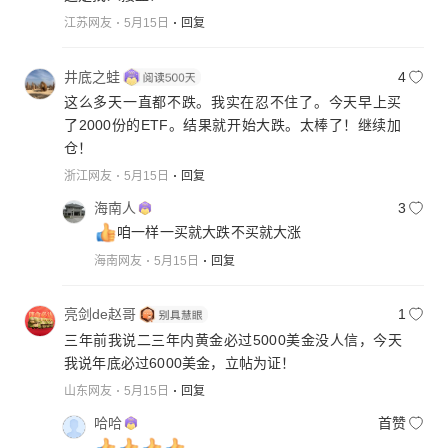
江苏网友
5月15日
回复
井底之蛙
4
这么多天一直都不跌。我实在忍不住了。今天早上买
了2000份的ETF。结果就开始大跌。太棒了！继续加
仓！
浙江网友
5月15日
回复
海南人
3
咱一样一买就大跌不买就大涨
海南网友
5月15日
回复
亮剑de赵哥
1
三年前我说二三年内黄金必过5000美金没人信，今天
我说年底必过6000美金，立帖为证！
山东网友
5月15日
回复
哈哈
首赞