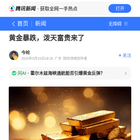
· 获取全网一手热点
打开
首页
新闻
无障碍
黄金暴跌，泼天富贵来了
今纶
关注
2026年5月15日18:26
广东
财经领域创作者
问AI
·
霍尔木兹海峡通航能否引爆黄金反弹？