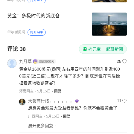
黄金：多极时代的新底仓
华尔街见闻
打开APP
评论
38
@元宝 一起聊新闻
九月草
25
黄金从1600美元(盎司)左右用四年的时间飚升到近460
0美元(近三倍)...现在才降了多少？到底是谁在背后操
控着这场收割盛宴？
海南网友
5月15日
回复
天馨商行烙，，，，，，
11
想想黄金涨最大受益者是谁？你就不会碰黄金了
广西网友
5月15日
回复
展开更多回复