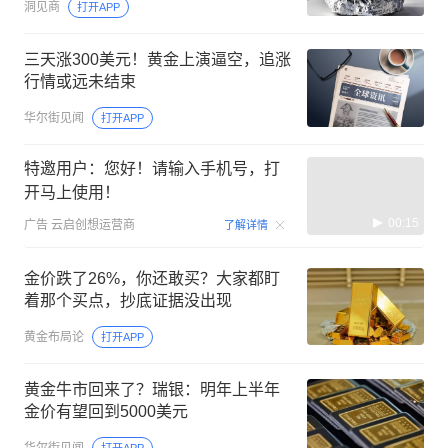
洞见商
打开APP
三天涨300美元！黄金上演逼空，追涨
行情或远未结束
华尔街见闻
打开APP
特邀用户：您好！请输入手机号，打
开马上使用！
00:15
广告
云启创想运营商
了解详情
金价跌了26%，你还敢买？大家都盯
着那个买点，抄底证据没出现
黄金布局论
打开APP
黄金牛市回来了？瑞银：明年上半年
金价有望回到5000美元
华尔街见闻
打开APP