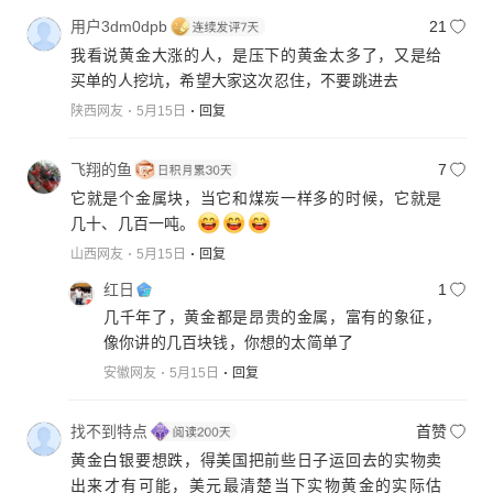
用户3dm0dpb
21
我看说黄金大涨的人，是压下的黄金太多了，又是给
买单的人挖坑，希望大家这次忍住，不要跳进去
陕西网友
5月15日
回复
飞翔的鱼
7
它就是个金属块，当它和煤炭一样多的时候，它就是
几十、几百一吨。
山西网友
5月15日
回复
红日
1
几千年了，黄金都是昂贵的金属，富有的象征，
像你讲的几百块钱，你想的太简单了
安徽网友
5月15日
回复
找不到特点
首赞
黄金白银要想跌，得美国把前些日子运回去的实物卖
出来才有可能，美元最清楚当下实物黄金的实际估