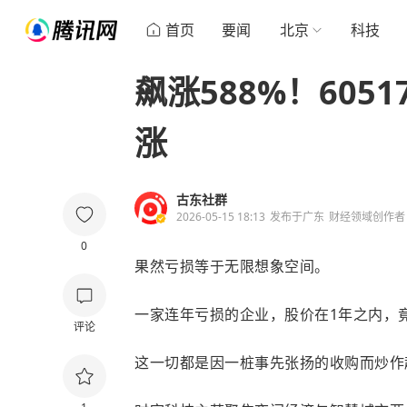
首页
要闻
北京
科技
飙涨588%！605
涨
古东社群
2026-05-15 18:13
发布于
广东
财经领域创作者
0
果然亏损等于无限想象空间。
一家连年亏损的企业，股价在1年之内，
评论
这一切都是因一桩事先张扬的收购而炒作