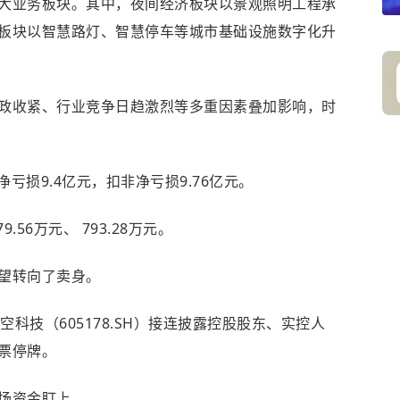
大业务板块。其中，夜间经济板块以景观照明工程承
板块以智慧路灯、智慧停车等城市基础设施数字化升
政收紧、行业竞争日趋激烈等多重因素叠加影响，时
净亏损9.4亿元，扣非净亏损9.76亿元。
56万元、 793.28万元。
望转向了卖身。
时空科技（605178.SH）接连披露控股股东、实控人
票停牌。
场资金盯上。