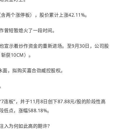
（含两个
涨停板
），股价累计上涨42.11%。
作曾短暂熄火了一段时间。
这也宣示着炒作资金的重新进场。至9月30日，公司股
0，斩获10CM）。
出水面，拟购买嘉合劲威控股权。
。
连板”，并于11月8日创下87.88元/股的阶段性高
阶段低点，涨幅588.18%。
注入为何如此高的期许？