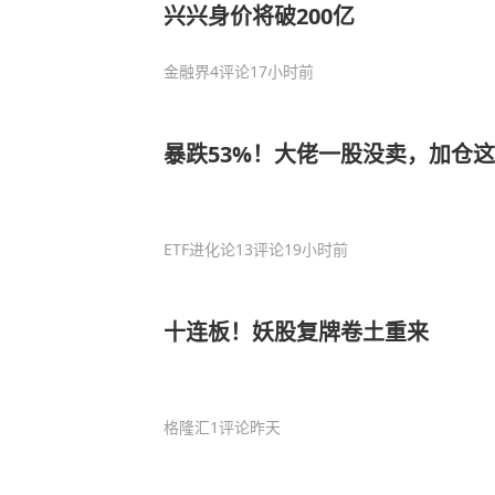
兴兴身价将破200亿
金融界
4评论
17小时前
暴跌53%！大佬一股没卖，加仓
ETF进化论
13评论
19小时前
十连板！妖股复牌卷土重来
格隆汇
1评论
昨天