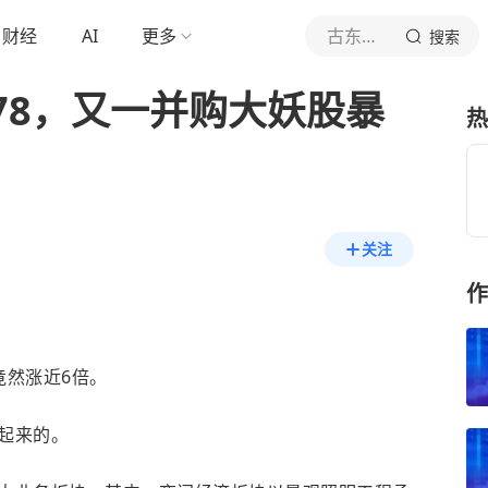
财经
AI
更多
古东社群
搜索
178，又一并购大妖股暴
热
关注
作
竟然涨近6倍。
起来的。