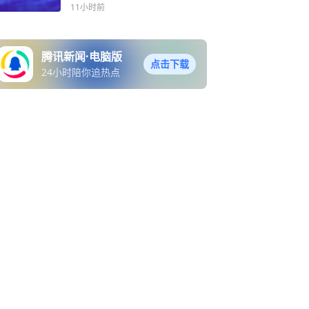
AI基建龙头价值待重估
11小时前
腾讯新闻·电脑版
点击下载
24小时陪你追热点