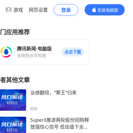
游戏
网页设置
登录
安装电脑版
内容更精彩
门应用推荐
腾讯新闻·电脑版
点击下载
全网热点早知道
者其他文章
业绩翻倍，“寒王”归来
刚刚
SuperX推进两轮股份回购释
放强信心信号 低估值下全栈