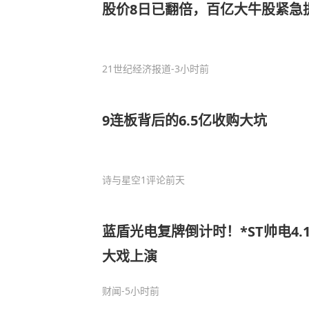
股价8日已翻倍，百亿大牛股紧急
21世纪经济报道
-3小时前
9连板背后的6.5亿收购大坑
诗与星空
1评论
前天
蓝盾光电复牌倒计时！*ST帅电4.
大戏上演
财闻
-5小时前