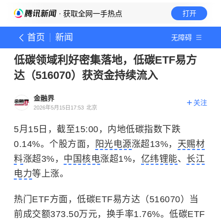
· 获取全网一手热点
打开
首页
新闻
无障碍
低碳领域利好密集落地，低碳ETF易方
达（516070）获资金持续流入
金融界
关注
2026年5月15日17:53
北京
5月15日，截至15:00，内地低碳指数下跌
0.14%。个股方面，
阳光电源
涨超13%，
天赐材
料
涨超3%，
中国核电
涨超1%，
亿纬锂能
、
长江
电力
等上涨。
热门ETF方面，低碳ETF易方达（516070）当
前成交额373.50万元，换手率1.76%。低碳ETF