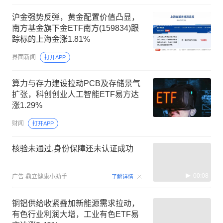
沪金强势反弹，黄金配置价值凸显，
南方基金旗下金ETF南方(159834)跟
踪标的上海金涨1.81%
界面新闻
打开APP
算力与存力建设拉动PCB及存储景气
扩张，科创创业人工智能ETF易方达
涨1.29%
财闻
打开APP
核验未通过,身份保障还未认证成功
00:08
广告
鼎立健康小助手
了解详情
铜铝供给收紧叠加新能源需求拉动，
有色行业利润大增，工业有色ETF易