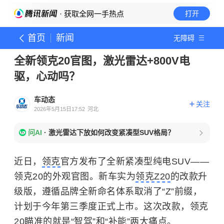
· 获取全网一手热点
打开
首页
新闻
无障碍
全新领克20官图，激光雷达+800V电
驱，心动吗？
车动态
关注
2026年5月15日17:52
河北
问AI
·
激光雷达下放如何改变紧凑型SUV格局？
近日，
领克
官方发布了全新紧凑型纯电SUV——
领克20的外观官图。新车实为
领克Z20
的改款升
级版，遵循品牌全新命名体系取消了“Z”前缀，
计划于今年第三季度正式上市。这次改款，领克
20瞄准的就是“智驾”和“补能”两大痛点。