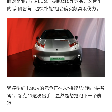
面对
比亚迪元PLUS
、
零跑C10
等竞品，这台车
的“高阶智驾+超快补能”组合确实颇具杀伤力。
紧凑型纯电SUV的竞争正在从“拼续航”转向“拼智
驾”，领克20这次出手，显然是想抢跑下一个赛
道。