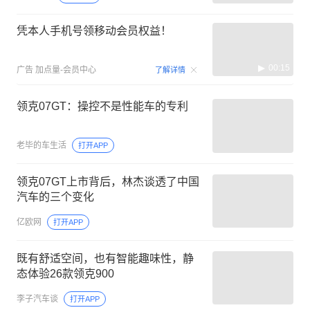
凭本人手机号领移动会员权益！
00:15
广告
加点量-会员中心
了解详情
领克07GT：操控不是性能车的专利
老毕的车生活
打开APP
领克07GT上市背后，林杰谈透了中国
汽车的三个变化
亿欧网
打开APP
既有舒适空间，也有智能趣味性，静
态体验26款领克900
李子汽车谈
打开APP