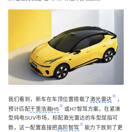
我们看到，新车在车顶位置搭载了
激光雷达
，
预计匹配
千里浩瀚H5
或H7智驾方案。在紧凑
型纯电SUV市场，标配激光雷达的车型屈指可
数，这一配置直接把
高阶智驾
能力下放到了更