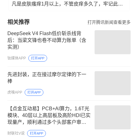
凡是皮肤瘙痒1月以上，不管皮痒多久了，牢记此法，快！准！狠！
相关推荐
打开腾讯新闻查看更多
DeepSeek V4 Flash低价斩杀线背
后：当梁文锋也卷不动算力账单（含
实测）
钛媒体APP
打开APP
先进封装，正在接过摩尔定律的下一
棒
虎嗅APP
打开APP
【点金互动易】PCB+AI算力，1.6T光
模块、40层以上高层板及高阶HDI已实
现量产，顺利通过多个头部客户审
核，这家公司深耕汽车电子与AI计算
财联社V说
打开APP
领域