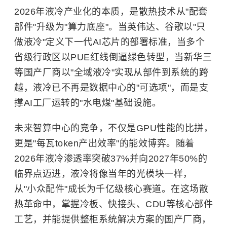
2026年液冷产业化的本质，是散热技术从"配套
部件"升级为"算力底座"。当英伟达、谷歌以"只
做液冷"定义下一代AI芯片的部署标准，当多个
省级行政区以PUE红线倒逼绿色转型，当新华三
等国产厂商以"全域液冷"实现从部件到系统的跨
越，液冷已不再是数据中心的"可选项"，而是支
撑AI工厂运转的"水电煤"基础设施。
未来智算中心的竞争，不仅是GPU性能的比拼，
更是"每瓦token产出效率"的能效博弈。随着
2026年液冷渗透率突破37%并向2027年50%的
临界点迈进，液冷将像当年的光模块一样，
从"小众配件"成长为千亿级核心赛道。在这场散
热革命中，掌握冷板、快接头、CDU等核心部件
工艺，并能提供整柜系统解决方案的国产厂商，