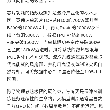
力共同推动的必然结果。
芯片功耗的指数级飙升是液冷产业化的根本原
因。英伟达单芯片TDP从H100的700W攀升至
B200的1000W以上，再到Rubin的2000W及后
续平台的5000W+；谷歌TPU v7达到980W，
v8P突破1500W。当单机柜功率密度突破60kW
甚至向130kW迈进时，风冷系统的散热极限与
PUE劣化已不可逆转。液冷系统通过减少甚至取
代高能耗的风扇群，并利用高温液体制冷实现自
然冷却，可将数据中心PUE显著降低至1.05-1.1
区间。
除了物理散热极限的硬约束，液冷更是保障AI训
练任务连续性的生命线。大模型训练通常需要数
千张GPU长时间（数周至数月）不间断运行。风