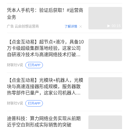
凭本人手机号：验证后获取！#运营商
业务
00:15
广告
云启创想运营商
了解详情
【点金互动易】超节点+液冷，具备10
万卡级超级集群落地经验，这家公司
自研液冷技术与高速网络技术打破海
外垄断，兼容CUDA生态
财联社V说
打开APP
【点金互动易】光模块+机器人，光模
块与高速连接器形成规模，服务器散
热零部件已量产，这家公司机器人业
务多类产品获定点
财联社V说
打开APP
迪普科技：算力网络业务实现从前期
近乎空白到形成实际销售的突破