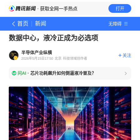
· 获取全网一手热点
打开
首页
新闻
无障碍
数据中心，液冷正成为必选项
半导体产业纵横
关注
2026年5月15日17:50
北京
科技领域创作者
问AI
·
芯片功耗飙升如何倒逼液冷普及？