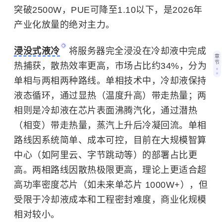
突破2500W，PUE可降至1.10以下，是2026年
产业化放量的绝对主力。
浸没式液冷
将服务器完全浸没在冷却液中完成
章
节
热捕获，散热效率更高，市场占比约34%，分为
单相与两相两种路线。单相技术中，冷却液保持
液态循环，通过显热（温度升高）带走热量；两
相则是冷却液在芯片表面沸腾汽化，通过潜热
（相变）带走热量，蒸汽上升后冷凝回流。单相
路线因系统简单、成本可控，目前在大规模智算
中心（如阿里云、字节跳动等）的部署占比更
高。两相路线因散热极限更高，理论上更适合超
高功率密度芯片（如未来单芯片 1000W+），但
受限于冷却液成本和工程密封难度，商业化规模
相对较小。