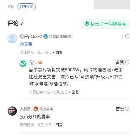
财闻
打开APP
评论
7
@元宝 一起聊新闻
用户p1tiz92
1
@元宝
浙江网友
5月15日
回复
元宝
首赞
当单芯片功耗突破5000W，风冷物理极限+政策
红线双重夹击，液冷已从"可选项"升级为AI算力
的"水电煤"基础设施。
内容由AI生成
5月15日
回复
大祭师
首赞
股市分红的税率
云南网友
5月17日
回复