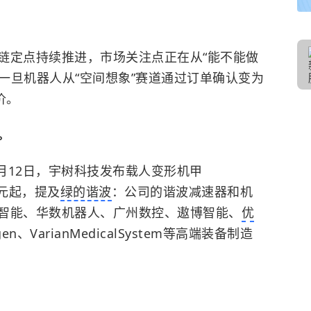
链定点持续推进，市场关注点正在从“能不能做
，一旦机器人从“空间想象”赛道通过订单确认变为
价。
。
月12日
，宇树科技发布载人变形机甲
0万元起，提及
绿的谐波
：公司的谐波减速器和机
智能、华数机器人、广州数控、遨博智能、
优
orgen、VarianMedicalSystem等高端装备制造