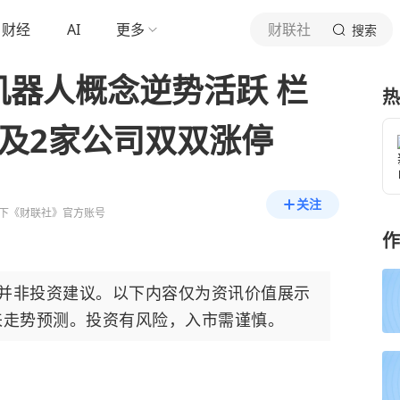
财经
AI
更多
财联社
搜索
机器人概念逆势活跃 栏
热
提及2家公司双双涨停
关注
下《财联社》官方账号
作
，并非投资建议。以下内容仅为资讯价值展示
来走势预测。投资有风险，入市需谨慎。