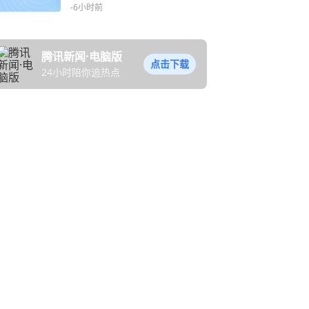
新进展
-6小时前
腾讯新闻·电脑版
点击下载
24小时陪你追热点