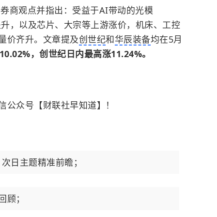
用券商观点并指出
：受益于AI带动的光模
需求提升，以及芯片、大宗等上游涨价，机床、工控
量价齐升。文章提及
创世纪
和
华辰装备
均在5月
.02%，创世纪日内最高涨11.24%。
信公众号【财联社早知道】！
、次日主题精准前瞻；
例回顾；