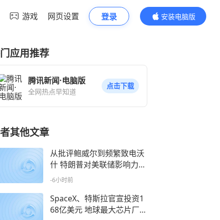
游戏
网页设置
登录
安装电脑版
内容更精彩
门应用推荐
腾讯新闻·电脑版
点击下载
全网热点早知道
者其他文章
从批评鲍威尔到频繁致电沃
什 特朗普对美联储影响力再
受关注
-6小时前
SpaceX、特斯拉官宣投资1
68亿美元 地球最大芯片厂有