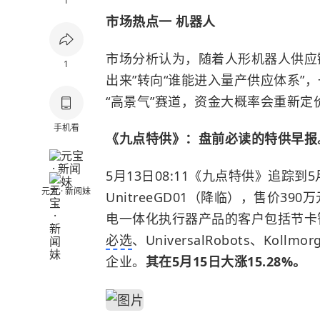
1
市场热点一 机器人
市场分析认为，随着人形机器人供应
1
出来”转向“谁能进入量产供应体系”
“高景气”赛道，资金大概率会重新定
手机看
《九点特供》：盘前必读的特供早报
5月13日08:11《九点特供》
追踪到5
元宝 · 新闻妹
UnitreeGD01（降临），售价39
电一体化执行器产品的客户包括节卡
必选
、UniversalRobots、Kollm
企业。
其在5月15日大涨15.28%。