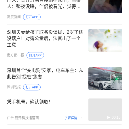
闯入，其开灯后直接站在床前，当事
人：整夜没睡，伴侣被看光，觉得不
受尊重；酒店事后承认严重工作失误
高度新闻
打开APP
深圳夫妻给孩子取名没谈拢，2岁了还
没落户！对簿公堂后，法官出了一个
主意
南方都市报
打开APP
深圳首个“充电狗”安家，电车车主：从
此告别“找桩”焦虑
深圳晚报
打开APP
凭手机号，确认领取！
00:15
广告
易泽科技运营商
了解详情