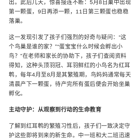
出。此后几天，惊喜接连不断：5月8日巢中出现
第一颗蛋，9日再添一颗，11日第三颗蛋也稳稳
落巢。
这一发现引发了孩子们强烈的好奇与疑问：“这
个鸟巢是谁的家？”“蛋宝宝什么时候会孵出小
鸟？”在老师和家长的协助下，孩子们查阅资料
得知，这种头顶羽冠、耳羽鲜红的小鸟名为红耳
鹎，每年4月至8月是其繁殖期，鸟妈妈通常每天
清晨产下一颗蛋，待产完所有蛋后便会开始坐巢
孵化。
主动守护：从观察到行动的生命教育
了解到红耳鹎的繁殖习性后，孩子们一致决定守
护这些即将到来的新生命。中一班和大二班迅速