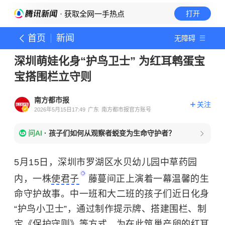
· 获取全网一手热点
打开
首页
新闻
无障碍
深圳萌娃化身“护鸟卫士” 为红耳鹎蛋宝
宝搭围栏立守则
南方都市报
关注
2026年5月15日17:49
广东
南方都市报官方账号
问AI
·
孩子们如何从观察者蜕变为生命守护者？
5月15日，深圳市罗湖区水贝幼儿园中草药园
内，一株
使君子
藤蔓间正上演着一幕温馨的生
命守护故事。中一班和大二班的孩子们近日化身
“护鸟小卫士”，通过制作提示牌、搭建围栏、制
定《保护守则》等方式，为在此筑巢产卵的
红耳