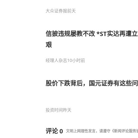
大众证券报
前天
信披违规屡教不改 *ST实达再遭
艰
经理人杂志
10小时前
股价下跌背后，国元证券有这些问
投资时间
昨天
评论
0
文明上网理性发言，请遵守
《新闻评论服务