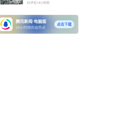
主“宁愿空着也不租了”
45评论
14小时前
腾讯新闻·电脑版
点击下载
24小时陪你追热点