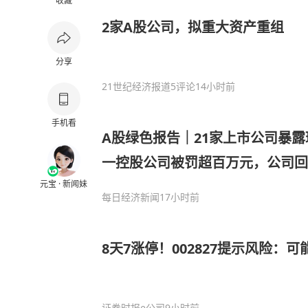
收藏
2家A股公司，拟重大资产重组
分享
21世纪经济报道
5评论
14小时前
手机看
A股绿色报告｜21家上市公司暴露
一控股公司被罚超百万元，公司回
元宝 · 新闻妹
每日经济新闻
17小时前
8天7涨停！002827提示风险：
证券时报e公司
9小时前