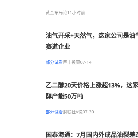
黄金布局论
11小时前
油气开采+天然气，这家公司是油
赛道企业
部分试看
巨丰投顾
07-14
乙二醇20天价格上涨超13%，这
醇产能50万吨
部分试看
财联社V说
07-30
国泰海通：7月国内外成品油裂差