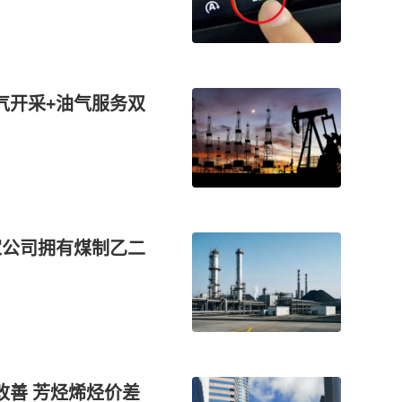
气开采+油气服务双
家公司拥有煤制乙二
改善 芳烃烯烃价差