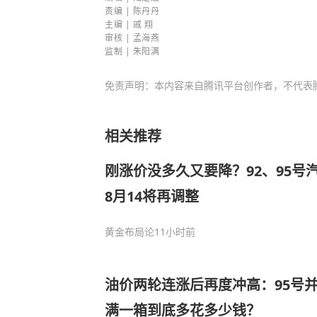
责编 | 陈丹丹
主编 | 戚 翔
审核 |
孟海燕
监制 | 朱阳满
免责声明：本内容来自腾讯平台创作者，不代表
相关推荐
刚涨价没多久又要降？92、95号
8月14将再调整
黄金布局论
11小时前
油价两轮连涨后再度冲高：95号
满一箱到底多花多少钱？