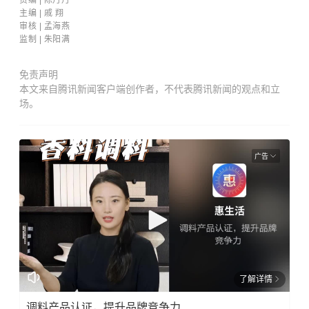
责编 | 陈丹丹
主编 | 戚 翔
审核 |
孟海燕
监制 | 朱阳满
免责声明
本文来自腾讯新闻客户端创作者，不代表腾讯新闻的观点和立
场。
广告
了解详情
调料产品认证，提升品牌竞争力