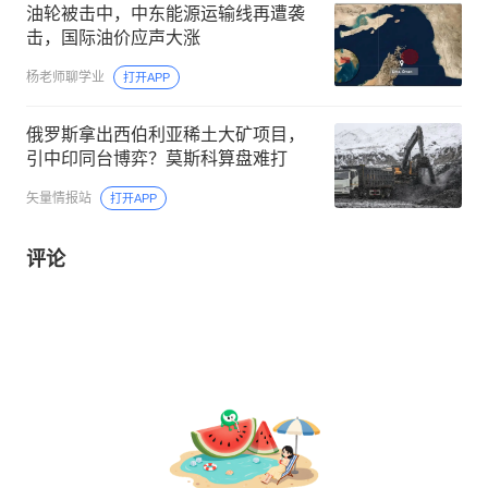
油轮被击中，中东能源运输线再遭袭
击，国际油价应声大涨
杨老师聊学业
打开APP
俄罗斯拿出西伯利亚稀土大矿项目，
引中印同台博弈？莫斯科算盘难打
矢量情报站
打开APP
评论