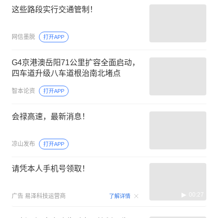
这些路段实行交通管制！
网信墨脱
打开APP
G4京港澳岳阳71公里扩容全面启动，
四车道升级八车道根治南北堵点
智本论资
打开APP
会禄高速，最新消息！
凉山发布
打开APP
请凭本人手机号领取！
00:27
广告
易泽科技运营商
了解详情