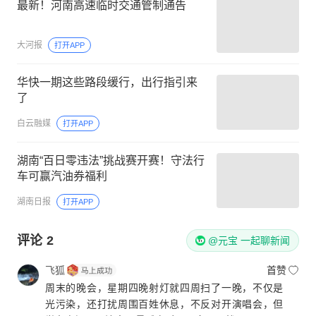
最新！河南高速临时交通管制通告
大河报
打开APP
华快一期这些路段缓行，出行指引来
了
白云融媒
打开APP
湖南“百日零违法”挑战赛开赛！守法行
车可赢汽油券福利
湖南日报
打开APP
评论
2
@元宝 一起聊新闻
飞狐
首赞
周末的晚会，星期四晚射灯就四周扫了一晚，不仅是
光污染，还打扰周围百姓休息，不反对开演唱会，但