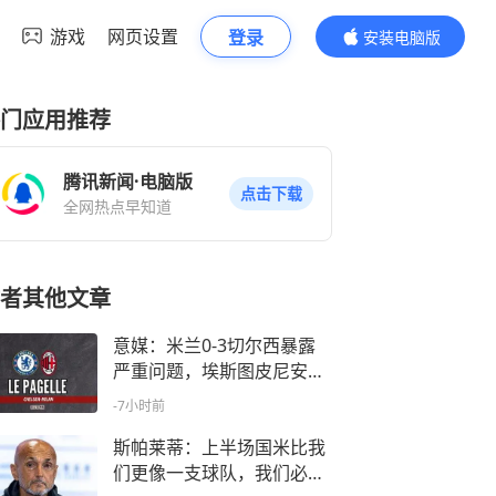
游戏
网页设置
登录
安装电脑版
内容更精彩
门应用推荐
腾讯新闻·电脑版
点击下载
全网热点早知道
者其他文章
意媒：米兰0-3切尔西暴露
严重问题，埃斯图皮尼安成
清洗首选
-7小时前
斯帕莱蒂：上半场国米比我
们更像一支球队，我们必须