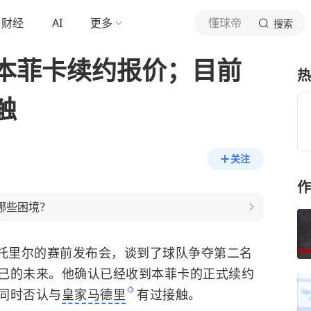
财经
AI
更多
懂球帝
搜索
本菲卡续约报价；目前
热
触
关注
作
哪些困境？
托里尔的赛前发布会，谈到了球队争夺第二名
己的未来。他确认已经收到本菲卡的正式续约
同时否认与
皇家马德里
有过接触。