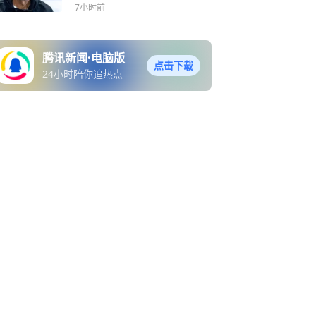
继续进步
-7小时前
腾讯新闻·电脑版
点击下载
24小时陪你追热点