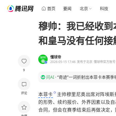
首页
要闻
北京
科技
穆帅：我已经收到
和皇马没有任何接
懂球帝
2026-05-15 17:46
发布于
北京
懂球帝官方账号
9
问AI
·
“奇迹”一词折射出本菲卡本赛季
评论
本菲卡
主帅穆里尼奥出席对阵埃斯
的形势、续约报价、外界因素以及自
合同，但会在赛季结束后再做决定，