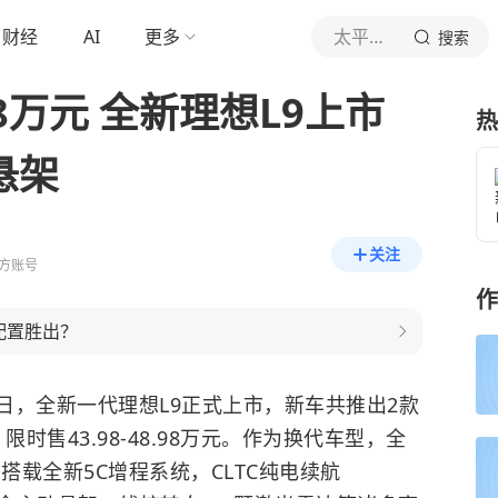
财经
AI
更多
太平洋汽车网
搜索
.98万元 全新理想L9上市
热
悬架
关注
方账号
作
配置胜出？
5日，全新一代理想L9正式上市，新车共推出2款
，限时售43.98-48.98万元。作为换代车型，全
搭载全新5C增程系统，CLTC纯电续航