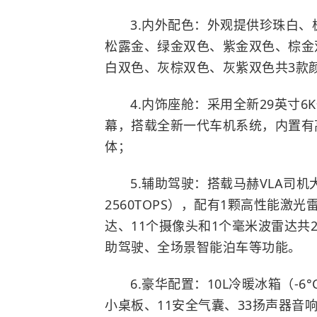
3.内外配色：外观提供珍珠白
松露金、绿金双色、紫金双色、棕金
白双色、灰棕双色、灰紫双色共3款
4.内饰座舱：采用全新29英寸6
幕，搭载全新一代车机系统，内置有高通骁
体；
5.辅助驾驶：搭载马赫VLA司机
2560TOPS），配有1颗高性能激
达、11个摄像头和1个毫米波雷达共
助驾驶、全场景智能泊车等功能。
6.豪华配置：10L冷暖冰箱（-6
小桌板、11安全气囊、33扬声器音响