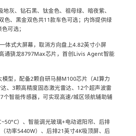
、极地灰、钻石黑、钛金色、祖母绿、暗夜紫、
双色、黑金双色共11款车色可选；内饰提供绿
颜色可选；
K一体式大屏幕，取消方向盘上4.82英寸小屏
龙8797Max芯片，首创Livis Agent智能
大模型，配备2颗自研马赫M100芯片（AI算力
光雷达、3颗高精度固态激光雷达、12个超声波雷
27个智能传感器，可实现高速/城区领航辅助辅
°C~50°C）、智能调光玻璃+电动遮阳帘、后排
（功率5440W）、后排21英寸4K吸顶屏、后