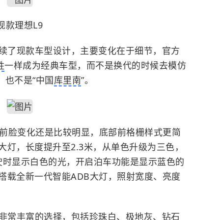
现款理想L9
延续了现款车型设计，主要变化在于细节，官方
胜
一样成为经典车型，而不是换代的时候去模仿
”，也不是“中国
库里南
”。
9前脸变化还是比较明显，底部前格栅样式更简
大灯，长度提升至2.3米，从单色升级为三色，
行驶时显示白色的光，开启泊车功能是显示蓝色的
搭载全新一代智能ADB大灯，照射宽度、亮度
供非常丰富的选择，包括珍珠白、极地灰、钻石