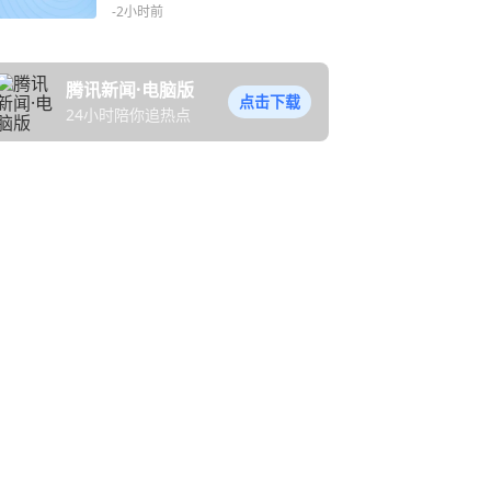
混/三把锁
-2小时前
腾讯新闻·电脑版
点击下载
24小时陪你追热点