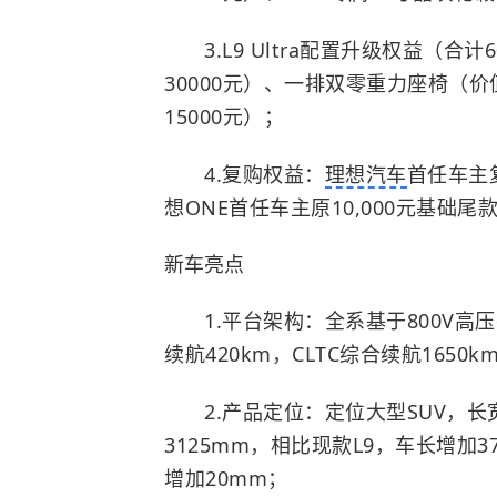
3.L9 Ultra配置升级权益（合
30000元）、一排双零重力座椅（价
15000元）；
4.复购权益：
理想汽车
首任车主复
想ONE首任车主原10,000元基础
新车亮点
1.平台架构：全系基于800V高压
续航420km，CLTC综合续航165
2.产品定位：定位大型SUV，长宽高
3125mm，相比现款L9，车长增加
增加20mm；