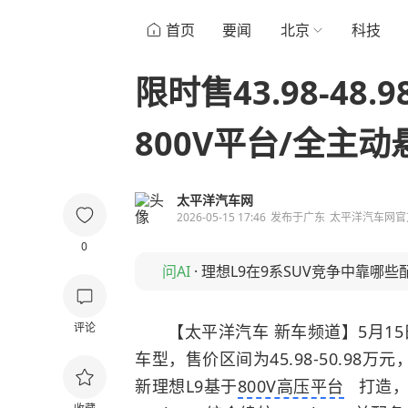
首页
要闻
北京
科技
限时售43.98-48
800V平台/全主动
太平洋汽车网
2026-05-15 17:46
发布于
广东
太平洋汽车网官
0
问AI
·
理想L9在9系SUV竞争中靠哪些
评论
【太平洋汽车 新车频道】5月1
车型，售价区间为45.98-50.98万元
新理想L9基于
800V高压平台
打造，