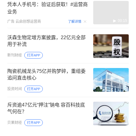
凭本人手机号：验证后获取！#运营商
业务
00:15
广告
云启创想运营商
了解详情
沃森生物定增方案披露，22亿元全部
用于补流
新刊财经
打开APP
陶瓷机械龙头75亿并购梦碎，重组委
追问直击核心
投资时间
打开APP
斥资逾47亿元“押注”钠电 容百科技底
气何在？
贝果财经
打开APP