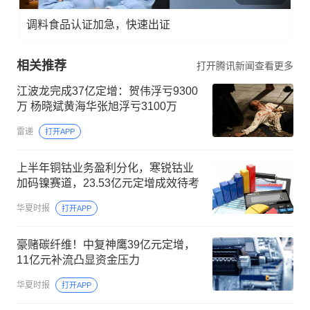
调料食品认证加急，快速出证
相关推荐
打开腾讯新闻查看更多
江波龙完成37亿定增：贺伟浮亏9300
万 杨晓斌黄海华张旭浮亏3100万
雷递
打开APP
上半年铜钴业务盈利分化，寒锐钴业
加码镍赛道，23.53亿元定增成效待考
华夏时报
打开APP
豪赌碳纤维！中复神鹰39亿元定增，
11亿元补流凸显资金压力
华夏时报
打开APP