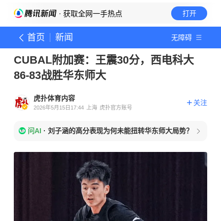
· 获取全网一手热点
打开
首页
新闻
无障碍
CUBAL附加赛：王震30分，西电科大
86-83战胜华东师大
虎扑体育内容
关注
2026年5月15日17:44
上海
虎扑官方账号
问AI
·
刘子涵的高分表现为何未能扭转华东师大局势？