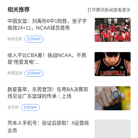
相关推荐
打开腾讯新闻查看更多
中国女篮：刘禹彤6中1险胜，张子宇
高效24+11，NCAA球员首秀
体娱荒原
打开APP
收入不比CBA差！挑战NCAA，不再
是“用爱发电”...
刺猬篮球
打开APP
群星荟萃，东莞登顶！在粤BA决赛现
场见证广东篮球的传承｜上场
金羊网
打开APP
凭本人手机号：验证后获取！#运营商
业务