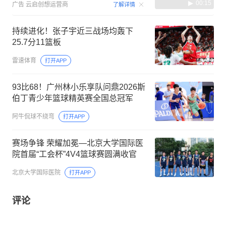
00:15
广告
云启创想运营商
了解详情
持续进化！张子宇近三战场均轰下
25.7分11篮板
雷速体育
打开APP
93比68！广州林小乐享队问鼎2026斯
伯丁青少年篮球精英赛全国总冠军
阿牛侃球不绕弯
打开APP
赛场争锋 荣耀加冕—北京大学国际医
院首届“工会杯”4V4篮球赛圆满收官
北京大学国际医院
打开APP
评论