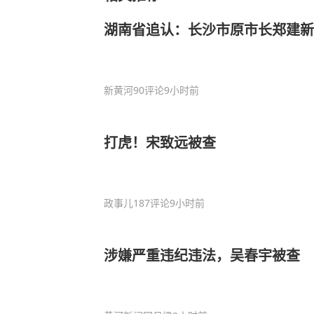
湖南省追认：长沙市原市长郑建新
新黄河
90评论
9小时前
打虎！宋致远被查
政事儿
187评论
9小时前
涉嫌严重违纪违法，吴春宇被查