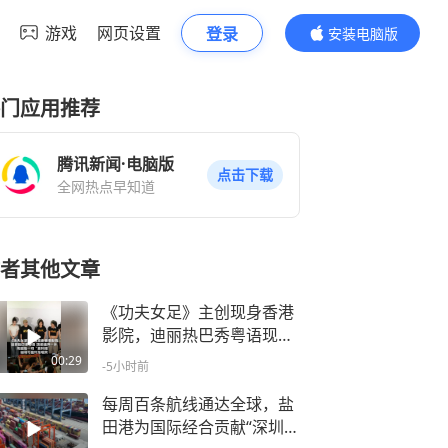
游戏
网页设置
登录
安装电脑版
内容更精彩
门应用推荐
腾讯新闻·电脑版
点击下载
全网热点早知道
者其他文章
《功夫女足》主创现身香港
影院，迪丽热巴秀粤语现场
哇声一片，周星驰一句“嘉玲
00:29
-5小时前
姐”逗得刘嘉玲捂嘴笑
每周百条航线通达全球，盐
田港为国际经合贡献“深圳力