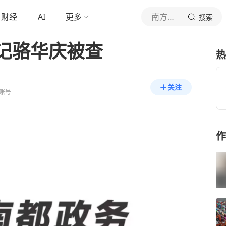
财经
AI
更多
南方都市报
搜索
记骆华庆被查
热
关注
账号
作