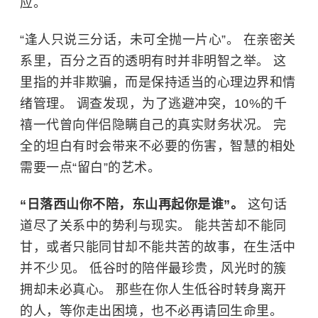
应。
“逢人只说三分话，未可全抛一片心”。 在亲密关
系里，百分之百的透明有时并非明智之举。 这
里指的并非欺骗，而是保持适当的心理边界和情
绪管理。 调查发现，为了逃避冲突，10%的千
禧一代曾向伴侣隐瞒自己的真实财务状况。 完
全的坦白有时会带来不必要的伤害，智慧的相处
需要一点“留白”的艺术。
“日落西山你不陪，东山再起你是谁”。
这句话
道尽了关系中的势利与现实。 能共苦却不能同
甘，或者只能同甘却不能共苦的故事，在生活中
并不少见。 低谷时的陪伴最珍贵，风光时的簇
拥却未必真心。 那些在你人生低谷时转身离开
的人，等你走出困境，也不必再请回生命里。