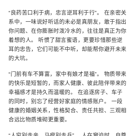
“良药苦口利于病，忠言逆耳利于行”。 在亲密关
系中，一味说好听话的未必是真朋友，敢于指出
你问题、在你膨胀时泼冷水的，往往是真正为你
着想的人。 听惯了甜言蜜语，更要珍惜那些逆
耳的忠告，它们可能不中听，却能帮你避开未来
的大坑。
“门前有车不算富，家中有娘才是福”。 物质带来
的快乐是短暂的，而家人健康、彼此陪伴带来的
幸福感才是持久而温暖的。 在追逐房子、车子
的同时，别忘了经营好家庭的情感账户。 一段
健康的婚姻关系，性格契合、责任共担、三观相
合远比物质堆砌更重要。
“人穷别走亲，马瘦别走兵”。 人在窘迫时，自尊