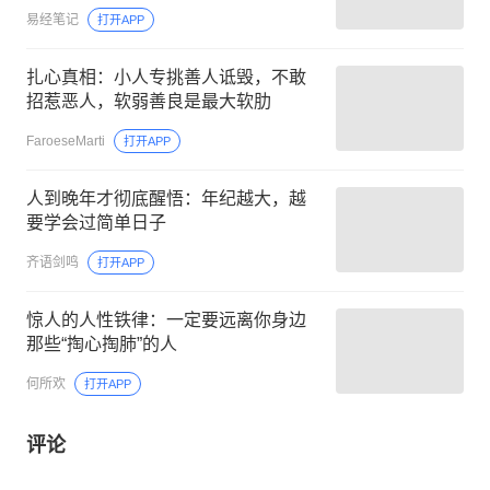
易经笔记
打开APP
扎心真相：小人专挑善人诋毁，不敢
招惹恶人，软弱善良是最大软肋
FaroeseMarti
打开APP
人到晚年才彻底醒悟：年纪越大，越
要学会过简单日子
齐语剑鸣
打开APP
惊人的人性铁律：一定要远离你身边
那些“掏心掏肺”的人
何所欢
打开APP
评论