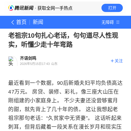
· 获取全网一手热点
打开
首页
新闻
无障碍
老祖宗10句扎心老话，句句道尽人性现
实，听懂少走十年弯路
齐语剑鸣
关注
2026年5月15日17:43
山东
最近看到一个数据，90后新婚夫妇平均负债高达
47万元。 房贷、装修、彩礼，像三座大山压在
刚组建的小家庭身上。 不少夫妻还没尝够蜜月
的甜，就先背上了几十年的债。 这让我想起老
祖宗那句老话：“久贫家中无贤妻”。 这话听起来
刺耳，但背后藏着一段关系在漫长岁月和现实压