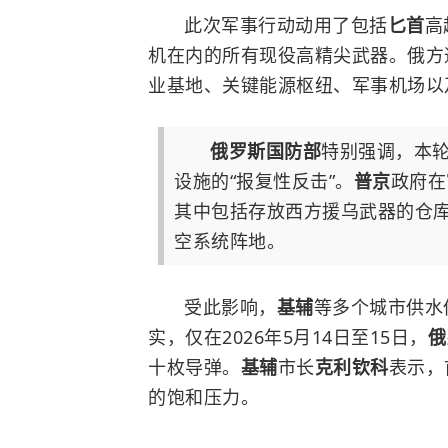
此次军事行动动用了包括
匕首
高
机在内的所有现役高精尖武器。俄方
业基地、关键能源枢纽、军事机场以
俄罗斯国防部
特别强调，本
设施的“报复性反击”。
普京
政府在
其中包括存放西方援乌武器的仓
空系统阵地。
受此影响，
基辅
等多个城市供水
实，仅在2026年5月14日至15日，
俄
十枚导弹。
基辅
市长
克利钦科
表示，
的饱和压力。