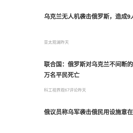
乌克兰无人机袭击俄罗斯，造成9
亚太观澜
昨天
联合国：俄罗斯对乌克兰不间断的空
万名平民死亡
科工视界观
67评论
昨天
俄议员称乌军袭击俄民用设施意在