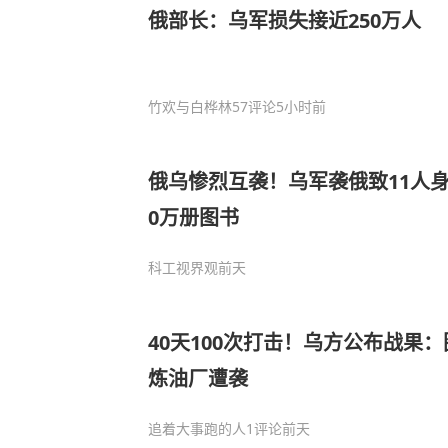
俄部长：乌军损失接近250万人
竹欢与白桦林
57评论
5小时前
俄乌惨烈互袭！乌军袭俄致11人身
0万册图书
科工视界观
前天
40天100次打击！乌方公布战果：图
炼油厂遭袭
追着大事跑的人
1评论
前天