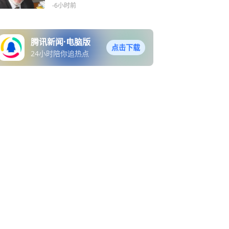
-6小时前
腾讯新闻·电脑版
点击下载
24小时陪你追热点