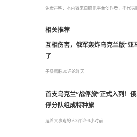
免责声明：本内容来自腾讯平台创作者，不代表
相关推荐
互相伤害，俄军轰炸乌克兰版“亚
了
子桑鹰脉
30评论
昨天
首支乌克兰“战俘旅”正式入列！
俘分队组成特种旅
追着大事跑的人
3评论
-3小时前