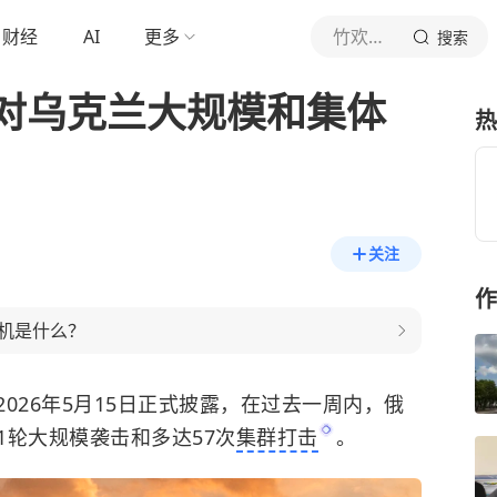
财经
AI
更多
竹欢与白桦林
搜索
对乌克兰大规模和集体
热
关注
作
机是什么？
2026年5月15日正式披露，在过去一周内，俄
1轮大规模袭击和多达57次
集群打击
。