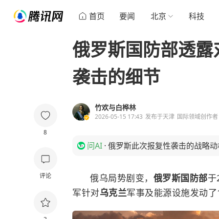
首页
要闻
北京
科技
俄罗斯国防部透露
袭击的细节
竹欢与白桦林
2026-05-15 17:43
发布于
天津
国际领域创作者
8
问AI
·
俄罗斯此次报复性袭击的战略动
评论
俄乌局势剧变，
俄罗斯国防部
于
军针对
乌克兰
军事及能源设施发动了