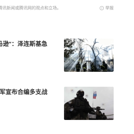
腾讯新闻或腾讯网的观点和立场。
举报
马逊”：泽连斯基急
俄军宣布合编多支战