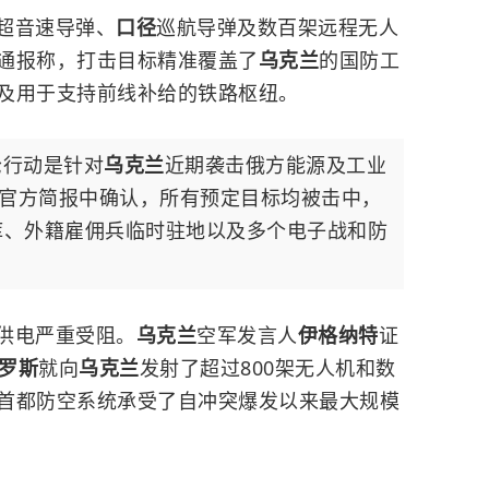
超音速导弹、
口径
巡航导弹
及数百架远程无人
通报称，打击目标精准覆盖了
乌克兰
的国防工
及用于支持前线补给的铁路枢纽。
轮行动是针对
乌克兰
近期袭击俄方能源及工业
官方简报中确认，所有预定目标均被击中，
库、外籍雇佣兵临时驻地以及多个电子战和防
供电严重受阻。
乌克兰
空军发言人
伊格纳特
证
罗斯
就向
乌克兰
发射了超过800架无人机和数
首都防空系统承受了自冲突爆发以来最大规模