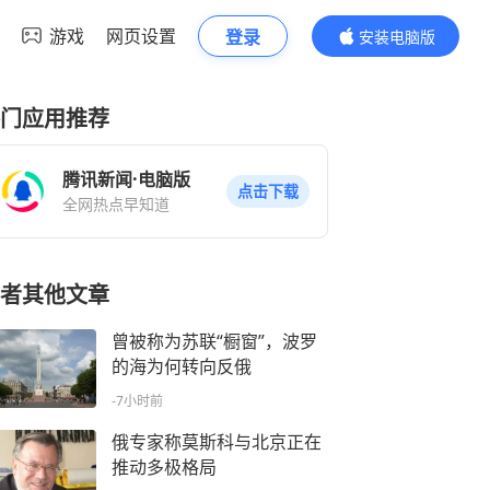
游戏
网页设置
登录
安装电脑版
内容更精彩
门应用推荐
腾讯新闻·电脑版
点击下载
全网热点早知道
者其他文章
曾被称为苏联“橱窗”，波罗
的海为何转向反俄
-7小时前
俄专家称莫斯科与北京正在
推动多极格局