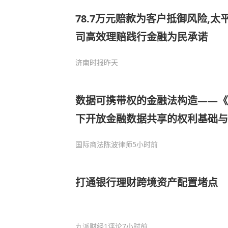
78.7万元赔款为客户抵御风险,
司高效理赔践行金融为民承诺
济南时报
昨天
数据可携带权的金融法构造——《
下开放金融数据共享的权利基础与
究
国际商法陈波律师
5小时前
打通银行理财跨境资产配置堵点
九派财经
1评论
7小时前