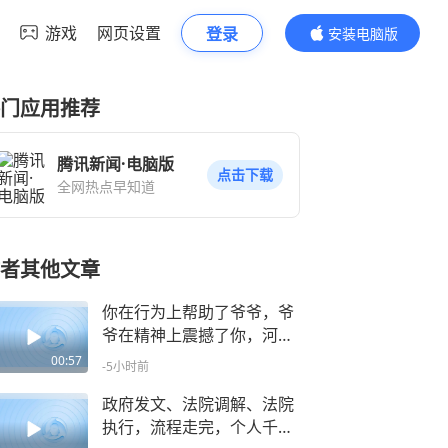
游戏
网页设置
登录
安装电脑版
内容更精彩
门应用推荐
腾讯新闻·电脑版
点击下载
全网热点早知道
者其他文章
你在行为上帮助了爷爷，爷
爷在精神上震撼了你，河南
一博主在北京帮老人打车，
00:57
-5小时前
送到家后发现满屋子的红色
印记
政府发文、法院调解、法院
执行，流程走完，个人千万