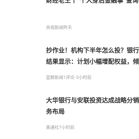
财经老王丨“个人身后金融事”查
央视新闻
昨天
抄作业！机构下半年怎么投？银行
结果显示：计划小幅增配权益，
蓝鲸新闻
1评论
-3小时前
大华银行与安联投资达成战略分销
务布局
美通社
7小时前