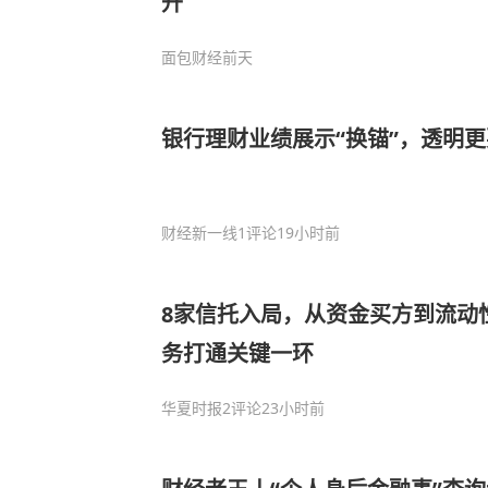
升
面包财经
前天
银行理财业绩展示“换锚”，透明
财经新一线
1评论
19小时前
8家信托入局，从资金买方到流动
务打通关键一环
华夏时报
2评论
23小时前