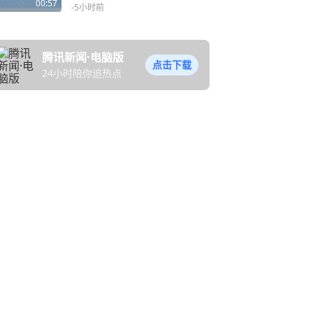
拆迁款却被同村人分光，涉
00:57
-5小时前
事企业: “本来不同意，但他
们一直闹”，协调不是终点，
执行到位才是底线！
腾讯新闻·电脑版
点击下载
24小时陪你追热点