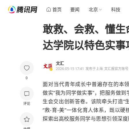
首页
要闻
北京
科技
敢救、会救、懂生
达学院以特色实事
文汇
2026-05-15 17:41
发布于
上海
文汇报官方账号
0
面对当代青年成长中普遍存在的本
做实“我为同学做实事”，把服务做
生会交出创新答卷。该院牵头打造“生命
评论
“救-育-美”一体化育人体系，既以
探索出高校服务同学与思想引领深度