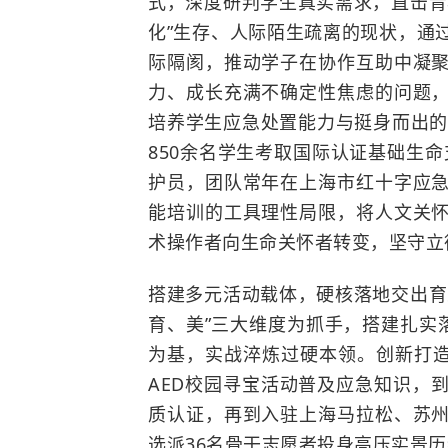
式，深度研判学生真实需求，直击青
化”生存、人际陌生疏离的现状，通
际隔阂，推动学子在协作互助中凝
力、成长充满不确定性焦虑的问题
培养学生应急处置能力与挺身而出的
850余名学生考取国际认证基础生命
护员，团队常年在上海市红十字应
能培训的工具理性局限，将人文关
术操作者向生命关怀者转变，坚守立
搭建多元活动载体，硬核落地交出育
育、美”三大维度为抓手，搭建扎实
为基，实战淬炼过硬本领。创新打造“
AED校园寻宝活动普及应急知识，
质认证，再到入驻上海马拉松、苏
选派36名骨干志愿者投身高压实景