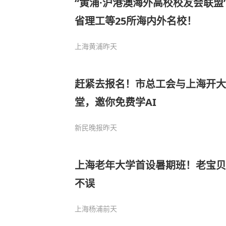
“黄浦·沪港澳海外高校校友会联盟
省理工等25所海内外名校！
上海黄浦
昨天
赶紧去报名！市总工会与上海开
堂，邀你免费学AI
新民晚报
昨天
上海老年大学首设暑期班！老宝贝们
不误
上海杨浦
前天