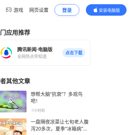
游戏
网页设置
登录
安装电脑版
内容更精彩
门应用推荐
腾讯新闻·电脑版
点击下载
全网热点早知道
者其他文章
想帮大脑“抗衰”？多观鸟
吧！
-7小时前
一盘隔夜凉菜让七旬老人腹
泻20多次，夏季“冰箱病”为