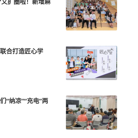
”又扩圈啦！新增麻
大联合打造匠心学
“纳凉”“充电”两