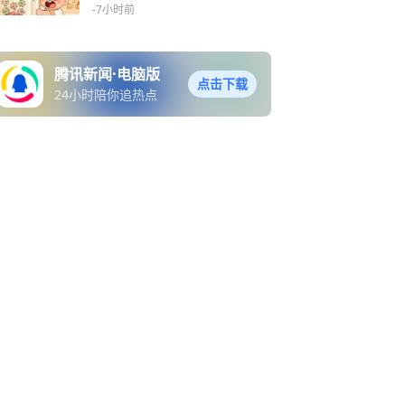
何专盯老年人
-7小时前
腾讯新闻·电脑版
点击下载
24小时陪你追热点