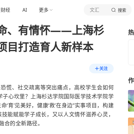
财经
AI
更多
文汇
搜索
命、有情怀——上海杉
热
项目打造育人新样本
关注
作
领恐慌、社交疏离等突出痛点，高校学生会如何
到学子心坎里？上海杉达学院国际医学技术学院学
‘育’见美好，健康‘救’在身边”实事项目，构建
硬核技能赋能学子成长，又以人文情怀滋养心灵，
融合的全新路径。