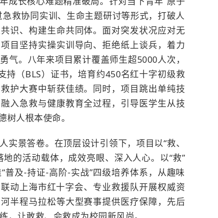
年成长核心难题精准破局。针对当下青年“原子
过急救协同实训、生命主题研讨等形式，打破人
聚共识、构建生命共同体。面对突发状况应对无
，项目坚持实操实训导向、拒绝纸上谈兵，着力
勇气。八年来项目累计覆盖师生超5000人次，
支持（BLS）证书，培育约450名红十字初级救
急救护大赛中斩获佳绩。同时，项目跳出单纯技
怀融入急救与健康教育全过程，引导医学生从技
德树人根本使命。
人实景答卷。在顶层设计引领下，项目以“救、
落地的活动载体，成效亮眼、深入人心。以“救”
普及-持证-高阶-实战”四级培养体系，从趣味
到联动上海市红十字会、专业救援队开展权威资
州河半程马拉松等大型赛事提供医疗保障，先后
历练，让敢救、会救成为校园新风尚。