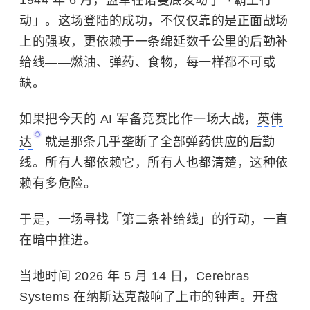
1944 年 6 月，盟军在诺曼底发动了「霸王行
动」。这场登陆的成功，不仅仅靠的是正面战场
上的强攻，更依赖于一条绵延数千公里的后勤补
给线——燃油、弹药、食物，每一样都不可或
缺。
如果把今天的 AI 军备竞赛比作一场大战，
英伟
达
就是那条几乎垄断了全部弹药供应的后勤
线。所有人都依赖它，所有人也都清楚，这种依
赖有多危险。
于是，一场寻找「第二条补给线」的行动，一直
在暗中推进。
当地时间 2026 年 5 月 14 日，Cerebras
Systems 在纳斯达克敲响了上市的钟声。开盘