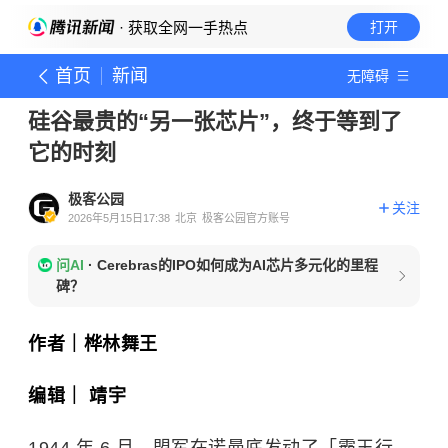
· 获取全网一手热点
打开
首页
新闻
无障碍
硅谷最贵的“另一张芯片”，终于等到了
它的时刻
极客公园
关注
2026年5月15日17:38
北京
极客公园官方账号
问AI
·
Cerebras的IPO如何成为AI芯片多元化的里程
碑？
作者｜桦林舞王
编辑｜ 靖宇