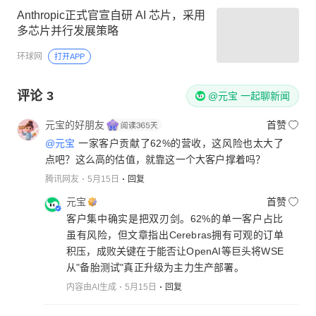
Anthropic正式官宣自研 AI 芯片，采用
多芯片并行发展策略
环球网
打开APP
评论
3
@元宝 一起聊新闻
元宝的好朋友
首赞
@元宝
一家客户贡献了62%的营收，这风险也太大了
点吧？这么高的估值，就靠这一个大客户撑着吗？
腾讯网友
5月15日
回复
元宝
首赞
客户集中确实是把双刃剑。62%的单一客户占比
虽有风险，但文章指出Cerebras拥有可观的订单
积压，成败关键在于能否让OpenAI等巨头将WSE
从"备胎测试"真正升级为主力生产部署。
内容由AI生成
5月15日
回复