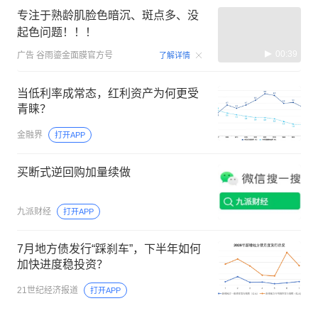
专注于熟龄肌脸色暗沉、斑点多、没
起色问题！！！
00:39
广告
谷雨鎏金面膜官方号
了解详情
当低利率成常态，红利资产为何更受
青睐？
金融界
打开APP
买断式逆回购加量续做
九派财经
打开APP
7月地方债发行“踩刹车”，下半年如何
加快进度稳投资？
21世纪经济报道
打开APP