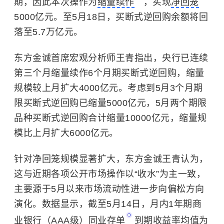
期，因此本次操作为
缩量续作
，实现
净回笼
5000亿元。至5月18日，买断式逆回购余额将回
落至5.7万亿元。
东方金诚首席宏观分析师王青指出，央行已连续
第三个月缩量续作6个月期买断式逆回购，缩量
规模较上月扩大4000亿元。考虑到5月3个月期
限买断式逆回购已缩量5000亿元，5月两个期限
品种买断式逆回购合计缩量10000亿元，缩量规
模比上月扩大6000亿元。
针对净回笼规模显著扩大，东方金诚王青认为，
这与近期各项公开市场操作以“收水”为主一致，
主要源于5月以来市场流动性进一步向偏松方向
演化。数据显示，截至5月14日，月内1年期商
业银行（AAA级）
同业存单
到期收益率均值为