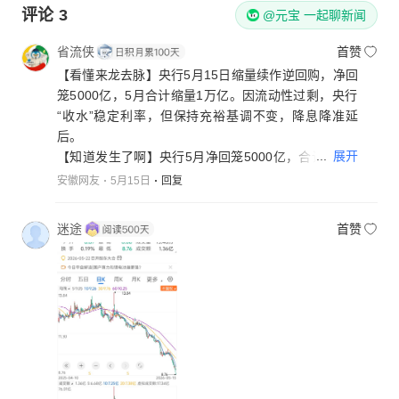
评论
3
@元宝 一起聊新闻
省流侠
首赞
【看懂来龙去脉】央行5月15日缩量续作逆回购，净回
笼5000亿，5月合计缩量1万亿。因流动性过剩，央行
“收水”稳定利率，但保持充裕基调不变，降息降准延
后。
...
展开
【知道发生了啊】央行5月净回笼5000亿，合计缩量1
万亿，因流动性偏松，旨在稳定利率，资金面将调
安徽网友
5月15日
回复
整。
【结论直接拿走】央行净回笼5000亿，资金面宽松将
迷途
首赞
调整。