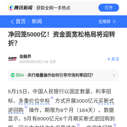
· 获取全网一手热点
打开
首页
新闻
无障碍
净回笼5000亿！资金面宽松格局将迎转
折？
金融界
关注
2026年5月15日17:38
北京
问AI
·
央行缩量操作如何引导市场利率回归？
5月15日，中国人民银行以固定数量、利率招
标、
多重价位中标
方式开展3000亿元
买断式
逆回购
操作，期限为6个月（184天）。数据
显示，5月有8000亿元6个月期买断式逆回购到