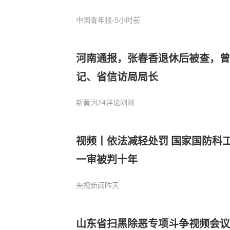
中国青年报
-5小时前
河南通报，张春香退休后被查，
记、省信访局局长
新黄河
24评论
刚刚
视频丨依法减轻处罚 国家国防科
一审被判十年
央视新闻
昨天
山东省扫黑除恶专项斗争视频会议