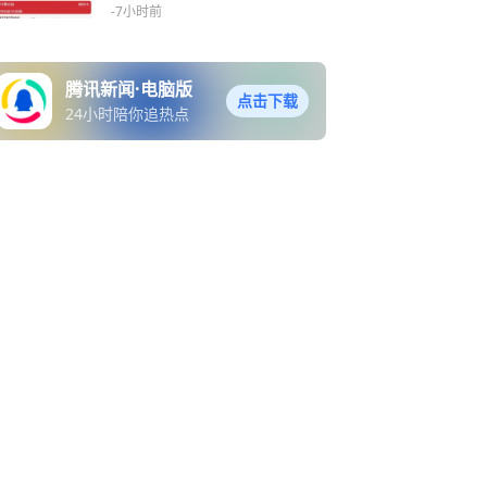
一月“吸金”约74亿元
-7小时前
腾讯新闻·电脑版
点击下载
24小时陪你追热点