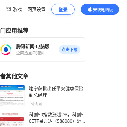
游戏
网页设置
登录
安装电脑版
内容更精彩
门应用推荐
腾讯新闻·电脑版
点击下载
全网热点早知道
者其他文章
喻宁获批出任平安健康保险
副总经理
-7小时前
科创50指数涨超2%，科创5
0ETF易方达（588080）近