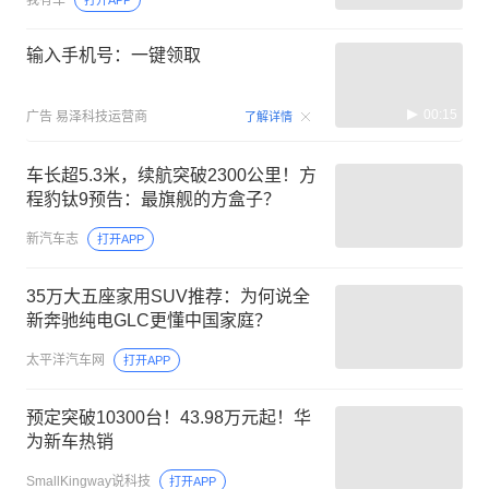
我有车
打开APP
输入手机号：一键领取
00:15
广告
易泽科技运营商
了解详情
车长超5.3米，续航突破2300公里！方
程豹钛9预告：最旗舰的方盒子？
新汽车志
打开APP
35万大五座家用SUV推荐：为何说全
新奔驰纯电GLC更懂中国家庭？
太平洋汽车网
打开APP
预定突破10300台！43.98万元起！华
为新车热销
SmallKingway说科技
打开APP