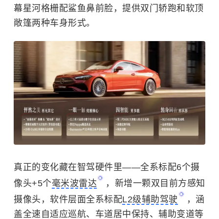
幕星河格栅配鲨鱼鼻前脸，提供双门轿跑和软顶
敞篷两种车身形式。
真正的变化藏在智驾硬件里——全系标配6个摄
像头+5个
毫米波雷达
，新增一颗双目前方感知
摄像头，软件层面全系标配
L2级辅助驾驶
，涵
盖全速自适应巡航、车道居中保持、辅助变道等