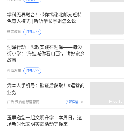
学科无界融合！带你揭秘北邮元班特
色育人模式 | 听听学长学姐怎么说
微言教育
打开APP
迎泽行动丨思政实践在迎泽——海边
街小学：“海娃喊你看山西”，讲好家乡
故事
迎泽发布
打开APP
凭本人手机号：验证后获取！#运营商
业务
00:15
广告
云启创想运营商
了解详情
玉屏邀您一起文明升学！本周日，这
场新时代文明实践活动等你来！