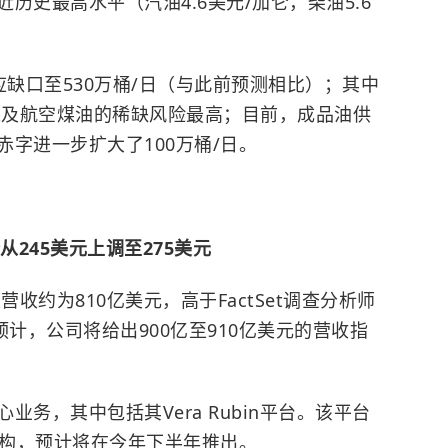
历史最高水平（汽油4.6美元/加仑，柴油5.6
应缺口至530万桶/日（与此前预测相比）；其中
油以及航空煤油的稀缺风险最高；目前，成品油供
字进一步扩大了100万桶/日。
从245美元上调至275美元
收约为810亿美元，高于FactSet调查分析师
预计，公司将给出900亿至910亿美元的营收指
务，其中包括其Vera Rubin平台。该平台
架构，预计将在今年下半年推出。