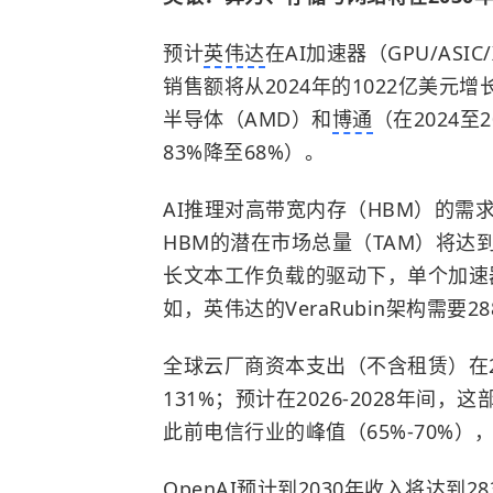
预计
英伟达
在AI加速器（GPU/ASI
销售额将从2024年的1022亿美元增
半导体（
AMD
）和
博通
（在2024
83%降至68%）。
AI推理对高带宽内存（HBM）的需
HBM的潜在市场总量（TAM）将达到
长文本工作负载的驱动下，单个加速器的
如，英伟达的VeraRubin架构需要2
全球云厂商资本支出（不含租赁）在20
131%；预计在2026-2028年间，
此前电信行业的峰值（65%-70%
OpenAI预计到2030年收入将达到2