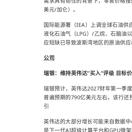
需求具有韧性的背景下，零售价格接近
美元/加仑）。
国际能源署（IEA）上调全球石油供
液化石油气（LPG）/乙烷、石脑
应短缺已导致波斯湾地区的原油供应赤
公司
瑞银：维持英伟达“买入“评级 目标价
瑞银预计，英伟达2027财年第一季度营
普遍预期的790亿美元左右。该行还
引
英伟达的大部分增长可能来自数据中心业
是下一代AI超级计算平台和GPU微