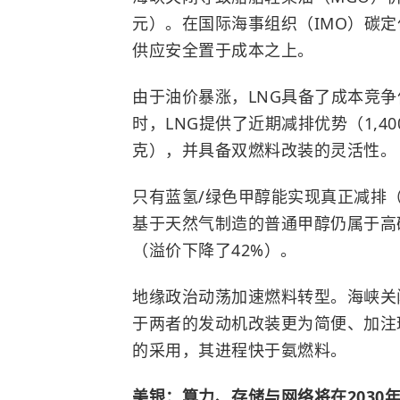
元）。在
国际海事组织
（IMO）碳
供应安全置于成本之上。
由于油价暴涨，LNG具备了成本竞争优
时，LNG提供了近期减排优势（1,40
克），并具备双燃料改装的灵活性。
只有蓝氢/绿色甲醇能实现真正减排（相
基于天然气制造的普通甲醇仍属于高
（溢价下降了42%）。
地缘政治动荡加速燃料转型。海峡关
于两者的发动机改装更为简便、加注
的采用，其进程快于氨燃料。
美银：算力、存储与网络将在2030