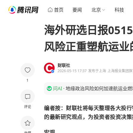
首页
要闻
北京
科技
海外研选日报0515
风险正重塑航运业
财联社
2026-05-15 17:37
发布于
上海
上海报业集团旗
1
问AI
·
地缘政治风险如何加速航运业燃
评论
编者按：财联社将每天整理各大投行
的最新研究观点，为投资者投资决策
宏观