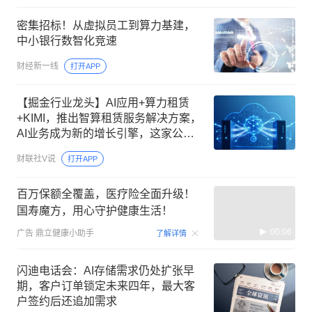
密集招标！从虚拟员工到算力基建，
中小银行数智化竞速
财经新一线
打开APP
【掘金行业龙头】AI应用+算力租赁
+KIMI，推出智算租赁服务解决方案，
AI业务成为新的增长引擎，这家公司
间接参股月之暗面
财联社V说
打开APP
百万保额全覆盖，医疗险全面升级！
国寿魔方，用心守护健康生活！
00:06
广告
鼎立健康小助手
了解详情
闪迪电话会：AI存储需求仍处扩张早
期，客户订单锁定未来四年，最大客
户签约后还追加需求