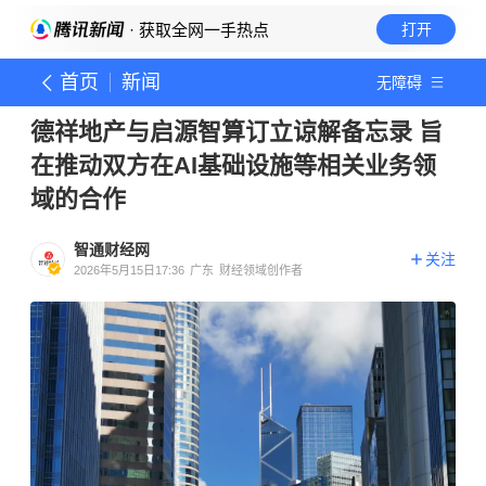
· 获取全网一手热点
打开
首页
新闻
无障碍
德祥地产与启源智算订立谅解备忘录 旨
在推动双方在AI基础设施等相关业务领
域的合作
智通财经网
关注
2026年5月15日17:36
广东
财经领域创作者