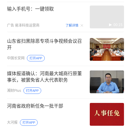
输入手机号：一键领取
00:15
广告
易泽科技运营商
了解详情
山东省扫黑除恶专项斗争视频会议召
开
中国长安网
打开APP
媒体报道确认：河南最大城商行原董
事长，被罢免省人大代表职务
湘财Plus
打开APP
河南省政府新任免一批干部
大河报
打开APP