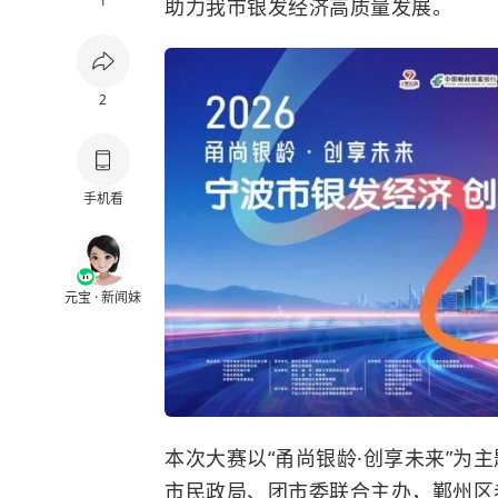
1
助力我市银发经济高质量发展。
2
手机看
元宝 · 新闻妹
本次大赛以“甬尚银龄·创享未来”为
市民政局、团市委联合主办，鄞州区