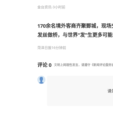
金台资讯
-3小时前
170余名境外客商齐聚鄄城，现场
发丝做桥，与世界“发”生更多可能
菏泽日报
16分钟前
评论
0
文明上网理性发言，请遵守
《新闻评论服务
请