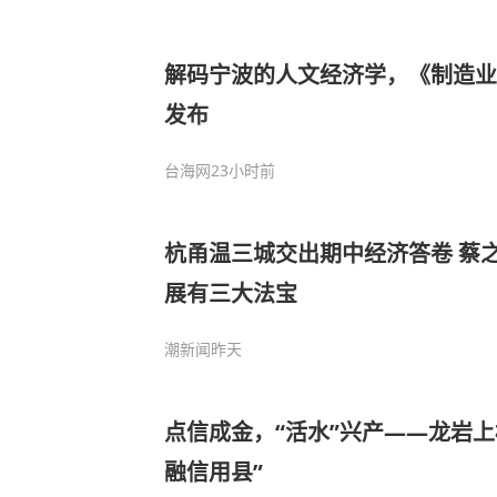
解码宁波的人文经济学，《制造业
发布
台海网
23小时前
杭甬温三城交出期中经济答卷 蔡
展有三大法宝
潮新闻
昨天
点信成金，“活水”兴产——龙岩上
融信用县”