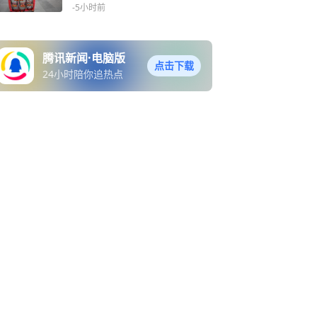
北京站圆满举行
-5小时前
腾讯新闻·电脑版
点击下载
24小时陪你追热点