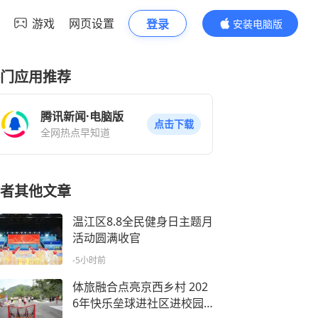
游戏
网页设置
登录
安装电脑版
内容更精彩
门应用推荐
腾讯新闻·电脑版
点击下载
全网热点早知道
者其他文章
温江区8.8全民健身日主题月
活动圆满收官
-5小时前
体旅融合点亮京西乡村 202
6年快乐垒球进社区进校园