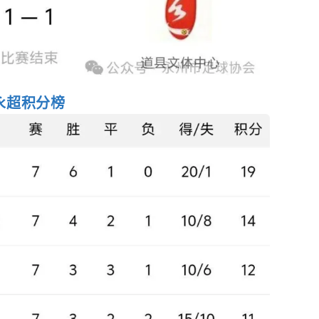
永
超
积分榜