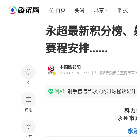
首页
要闻
北京
科技
永超最新积分榜、
赛程安排......
中国微祁阳
2026-05-15 17:31
中共祁阳县委员会宣传部官
0
问AI
·
射手榜榜首球员的进球秘诀是什
科力
评论
永州市
永