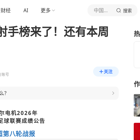
财经
AI
更多
中国微祁阳
搜索
射手榜来了！还有本周
热
关注
方账号
作
么？
尔电机2026年
足球联赛成绩公告
超第八轮战报