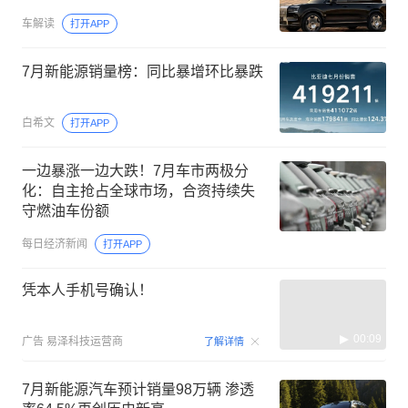
车解读
打开APP
7月新能源销量榜：同比暴增环比暴跌
白希文
打开APP
一边暴涨一边大跌！7月车市两极分
化：自主抢占全球市场，合资持续失
守燃油车份额
每日经济新闻
打开APP
凭本人手机号确认！
00:09
广告
易泽科技运营商
了解详情
7月新能源汽车预计销量98万辆 渗透