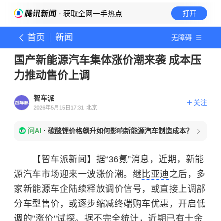
· 获取全网一手热点
打开
首页
新闻
无障碍
国产新能源汽车集体涨价潮来袭 成本压
力推动售价上调
智车派
关注
2026年5月15日17:31
北京
问AI
·
碳酸锂价格飙升如何影响新能源汽车制造成本？
【智车派新闻】据“36氪”消息，近期，新能
源汽车市场迎来一波涨价潮。继
比亚迪
之后，多
家新能源车企陆续释放调价信号，或直接上调部
分车型售价，或逐步缩减终端购车优惠，开启低
调的"涨价"试探。据不完全统计，近期已有十余