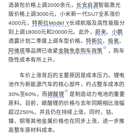
选装包价格上调2000余元，
长安启源
智能激光
版价格上调3000元，小米新一代SU7全系涨价
4000元，
特斯拉Model Y
长续航版及高性能版分
别上调18000元和20000元。此外，
蔚来
、
小鹏
透露计划二季度上调车型价格。
特斯拉
、
极氪
、
阿维塔
等品牌已收紧
金融免息购车政策
，购车
隐性成本有所上升。
车价上涨背后的主要原因是成本压力。锂电
池作为新能源汽车的核心部件，约占整车成本的
30%至60%，而
碳酸锂
是制造动力电池的重要
原料。目前，碳酸锂的价格与去年同期相比涨幅
超过250%，并且仍在持续上涨。同时，钴、
镍、铜等其他金属价格也在同步上涨，进一步推
高整车原材料成本。