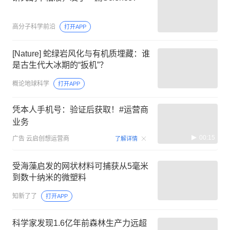
高分子科学前沿
打开APP
[Nature] 蛇绿岩风化与有机质埋藏：谁
是古生代大冰期的“扳机”？
概论地球科学
打开APP
凭本人手机号：验证后获取！#运营商
业务
00:15
广告
云启创想运营商
了解详情
受海藻启发的网状材料可捕获从5毫米
到数十纳米的微塑料
知新了了
打开APP
科学家发现1.6亿年前森林生产力远超