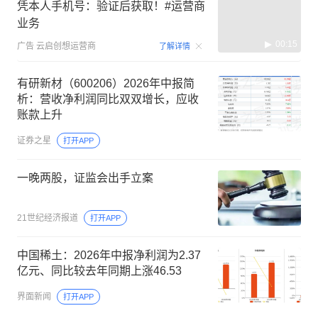
凭本人手机号：验证后获取！#运营商
业务
00:15
广告
云启创想运营商
了解详情
有研新材（600206）2026年中报简
析：营收净利润同比双双增长，应收
账款上升
证券之星
打开APP
一晚两股，证监会出手立案
21世纪经济报道
打开APP
中国稀土：2026年中报净利润为2.37
亿元、同比较去年同期上涨46.53
界面新闻
打开APP