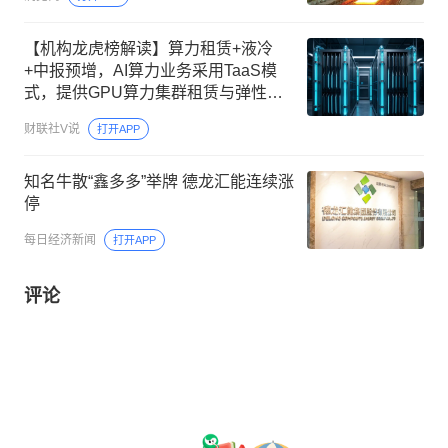
【机构龙虎榜解读】算力租赁+液冷
+中报预增，AI算力业务采用TaaS模
式，提供GPU算力集群租赁与弹性推
理算力服务，在手算力、存储类3-5年
财联社V说
打开APP
期长期框架订单规模超150亿元，这家
公司获净买入
知名牛散“鑫多多”举牌 德龙汇能连续涨
停
每日经济新闻
打开APP
评论