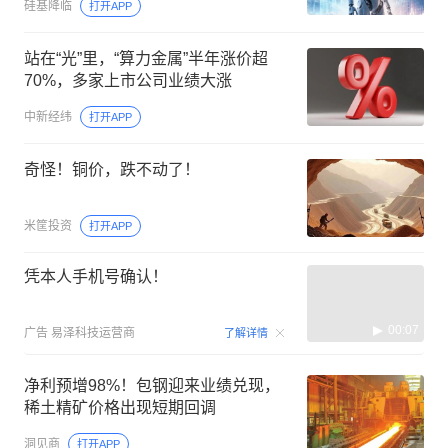
硅基降临
打开APP
站在“光”里，“算力金属”半年涨价超
70%，多家上市公司业绩大涨
中新经纬
打开APP
奇怪！铜价，跌不动了！
米筐投资
打开APP
凭本人手机号确认！
00:07
广告
易泽科技运营商
了解详情
净利预增98%！包钢迎来业绩兑现，
稀土精矿价格出现短期回调
洞见商
打开APP