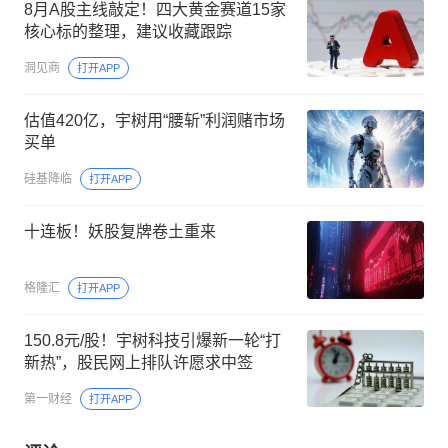
8月A股主线敲定！四大黄金赛道15家
核心标的整理，建议收藏跟踪
洞见商
打开APP
估值420亿，宇树用“腰斩”利润赌市场
买单
硅基降临
打开APP
十连板！妖股复牌卷土重来
格隆汇
打开APP
150.8元/股！宇树科技引爆新一轮“打
新热”，股民网上排队许愿求中签
第一财经
打开APP