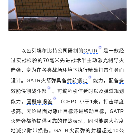
以色列埃尔比特公司研制的
GATR
是一款经
过实战检验的70毫米先进战术半主动激光制导火
箭弹，专为在各类战场环境下执行精确打击任务而
设计。GATR火箭弹具备
射前锁定
能力，
配备
多
效能侵彻战斗部
、可编程引信延时以及弹道规划
能力，
圆概率误差
（CEP）小于1米，打击精度
极高。无论是面对静止目标还是移动目标，GATR
火箭弹都能提供可靠的作战表现，同时能最大程度
地减少附带损伤。GATR火箭弹的射程超过10公