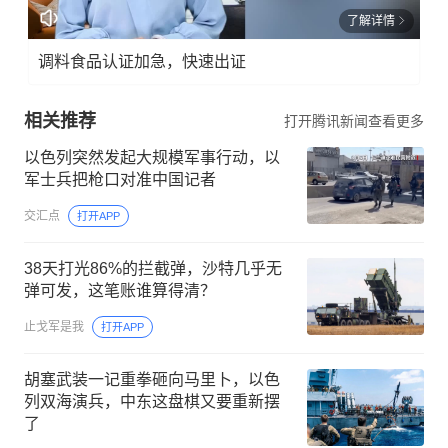
了解详情
调料食品认证加急，快速出证
相关推荐
打开腾讯新闻查看更多
以色列突然发起大规模军事行动，以
军士兵把枪口对准中国记者
交汇点
打开APP
38天打光86%的拦截弹，沙特几乎无
弹可发，这笔账谁算得清？
止戈军是我
打开APP
胡塞武装一记重拳砸向马里卜，以色
列双海演兵，中东这盘棋又要重新摆
了