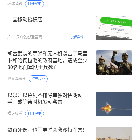
环球译视
打开APP
中国移动授权店
00:15
广告
云启创想运营商
了解详情
胡塞武装的导弹和无人机袭击了马里
卜和哈德拉毛的政府营地，造成至少
30名也门军队士兵死亡
世界观察季
打开APP
以媒：以色列不排除单独对伊朗动
手，或等待时机发动袭击
喵走喵看
打开APP
数百死伤，也门导弹突袭沙特军营！