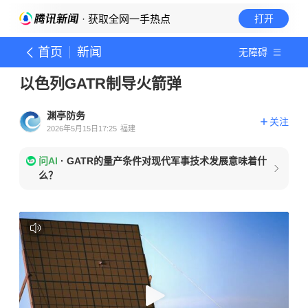
· 获取全网一手热点
打开
首页
新闻
无障碍
以色列GATR制导火箭弹
渊亭防务
关注
2026年5月15日17:25
福建
问AI
·
GATR的量产条件对现代军事技术发展意味着什
么？