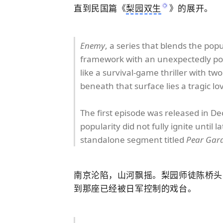
直到
民国篇《
梨园双生
》
的
展开。
Enemy
, a series that blends the popu
framework with an unexpectedly powe
like a survival-game thriller with tw
beneath that surface lies a tragic lo
The first episode was released in D
popularity did not fully ignite until 
standalone segment titled
Pear Gard
南京沦陷，山河飘摇。梨园师徒陈桥头
到那座已经被日军控制的戏台。