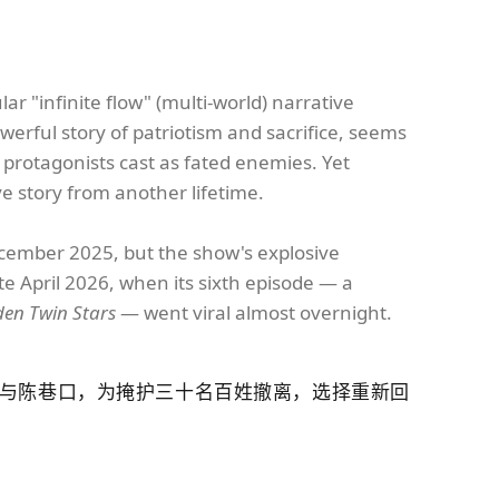
lar "infinite flow" (multi-world) narrative
rful story of patriotism and sacrifice, seems
o protagonists cast as fated enemies. Yet
ve story from another lifetime.
ecember 2025, but the show's explosive
late April 2026, when its sixth episode — a
en Twin Stars
— went viral almost overnight.
与陈巷口，为掩护三十名百姓撤离，选择重新回