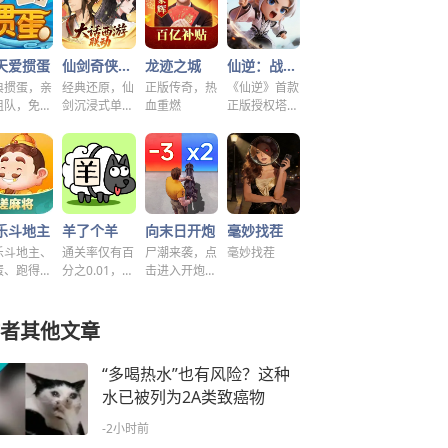
天爱掼蛋
仙剑奇侠传之新的开始
龙迹之城
仙逆：战天道
典掼蛋，亲
经典还原，仙
正版传奇，热
《仙逆》首款
组队，免费
剑沉浸式单机
血重燃
正版授权塔防
玩！
解谜！
手游
乐斗地主
羊了个羊
向末日开炮
毫妙找茬
乐斗地主、
通关率仅有百
尸潮来袭，点
毫妙找茬
蛋、跑得
分之0.01，快
击进入开炮宇
、好友房免
来挑战！~
宙！
玩！
者其他文章
“多喝热水”也有风险？这种
水已被列为2A类致癌物
-2小时前