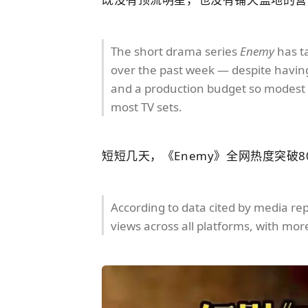
The short drama series
Enemy
has t
over the past week — despite having
and a production budget so modest i
most TV sets.
短短几天，《Enemy》全网热度突破
According to data cited by media rep
views across all platforms, with mo