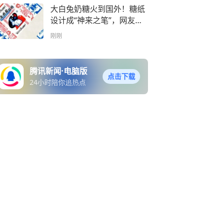
大白兔奶糖火到国外！糖纸
设计成“神来之笔”，网友：
始于味道，忠于包装
刚刚
腾讯新闻·电脑版
点击下载
24小时陪你追热点