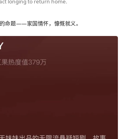
act longing to return home.
的命题——
家国情怀，慷慨就义
。