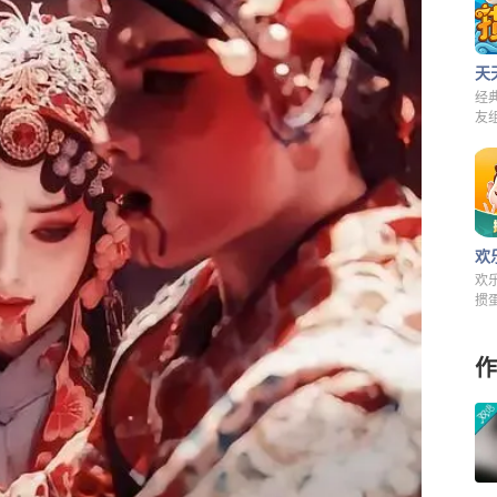
天
经
友
来
欢
欢
掼
快
费
作