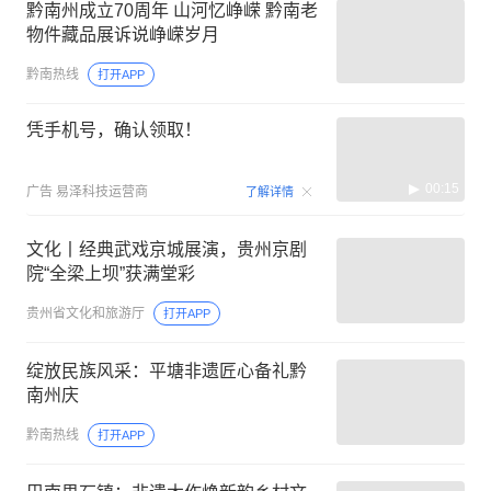
黔南州成立70周年 山河忆峥嵘 黔南老
物件藏品展诉说峥嵘岁月
黔南热线
打开APP
凭手机号，确认领取！
00:15
广告
易泽科技运营商
了解详情
文化丨经典武戏京城展演，贵州京剧
院“全梁上坝”获满堂彩
贵州省文化和旅游厅
打开APP
绽放民族风采：平塘非遗匠心备礼黔
南州庆
黔南热线
打开APP