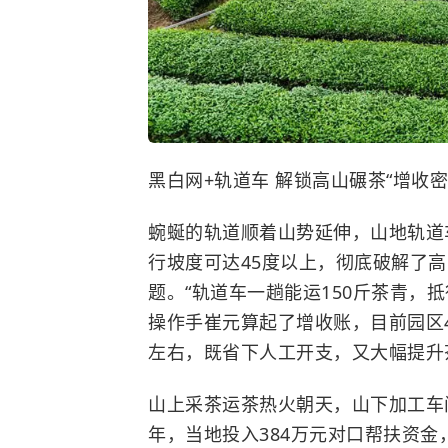
黑白网+轨道车 解锁高山碾茶“增收密
蜿蜒的轨道顺着山势延伸，山地轨道
行坡度可达45度以上，彻底破解了
题。“轨道车一趟能运150斤茶青，
操作手崔元算起了增收账，目前园区4
左右，既省下人工开支，又大幅提升
山上采茶运茶热火朝天，山下加工车
年，当地投入384万元对口帮扶资金