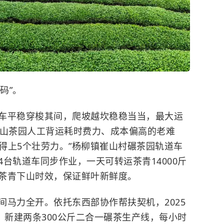
码”。
车平稳穿梭其间，爬坡越坎稳稳当当，最大运
高山茶园人工背运耗时费力、成本偏高的老难
抵得上5个壮劳力。”杨柳镇崔山村碾茶园轨道车
台轨道车同步作业，一天可转运茶青14000斤
茶青下山时效，保证鲜叶新鲜度。
间马力全开。依托东西部协作帮扶契机，2025
，新建两条300公斤二合一碾茶生产线，每小时