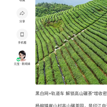
收藏
分享
手机看
元宝 · 新闻妹
黑白网+轨道车 解锁高山碾茶“增收密
杨柳镇崔山村高山碾茶园，是印江自