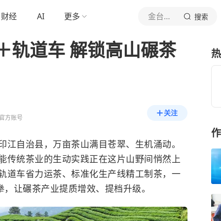
财经
AI
更多
金台资讯
搜索
＋轨道车 解锁高山碾茶
热
关注
官方账号
作
印江自治县，万亩茶山满目苍翠、生机涌动。
能传统茶业的生动实践正在这片山野间悄然上
轨道车省力运茶、标准化生产线精工制茶，一
合拳，让碾茶产业提质增效、提档升级。