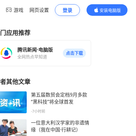
游戏
网页设置
登录
安装电脑版
内容更精彩
门应用推荐
腾讯新闻·电脑版
点击下载
全网热点早知道
者其他文章
第五届数贸会定档9月多款
“黑科技”将全球首发
-7小时前
一位意大利汉学家的非遗情
缘（我在中国·行耕记）