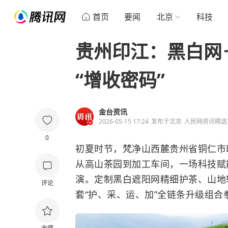
首页
要闻
北京
科技
贵州印江：黑白网
“增收密码”
金台资讯
2026-05-15 17:24
发布于
北京
人民网资讯精选
0
初夏时节，梵净山西麓贵州省铜仁市
从高山茶园到加工车间，一场科技赋
演。定制黑白遮阳网精细护茶、山地
评论
套“护、采、运、加”全链条升级组