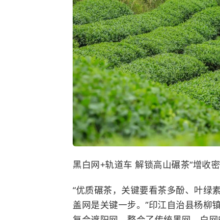
黑白网+轨道车 解锁高山碾茶“增收密
“优质碾茶，关键要看茶多酚、叶绿
盖网是关键一步。”印江自治县杨柳
复合遮阳网，整合了传统黑网、白网