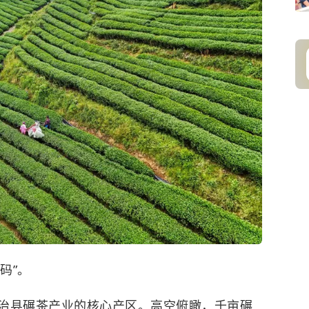
码”。
治县碾茶产业的核心产区。高空俯瞰，千亩碾