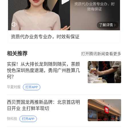
了解详情
资质代办业务专业办，时效有保证
相关推荐
打开腾讯新闻查看更多
实探！从大排长龙到随到随买，茶颜
悦色深圳热度退潮，勇闯广州胜算几
何？
华夏时报
打开APP
西贝贾国龙再推新品牌：北京首店明
日开业 主打鲜羊现切
快科技
打开APP