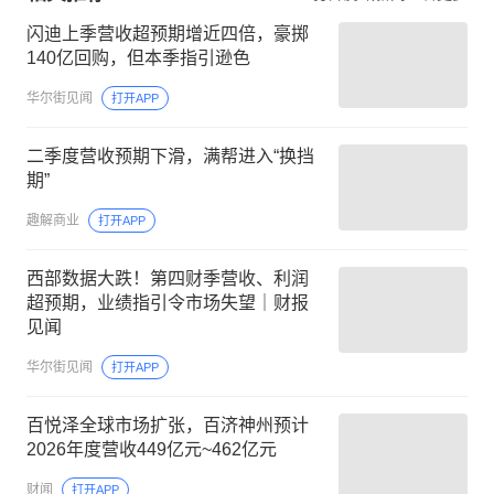
闪迪上季营收超预期增近四倍，豪掷
140亿回购，但本季指引逊色
华尔街见闻
打开APP
二季度营收预期下滑，满帮进入“换挡
期”
趣解商业
打开APP
西部数据大跌！第四财季营收、利润
超预期，业绩指引令市场失望｜财报
见闻
华尔街见闻
打开APP
百悦泽全球市场扩张，百济神州预计
2026年度营收449亿元~462亿元
财闻
打开APP