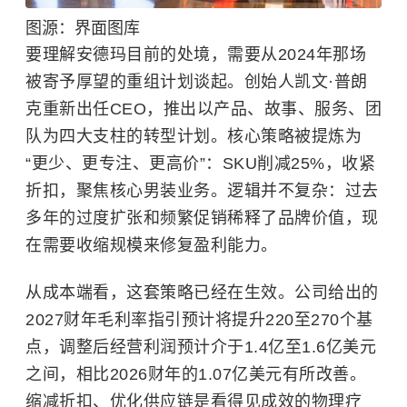
图源：界面图库
要理解安德玛目前
的处境
，
需要从
2024年那场
被寄予厚望的重组计划
谈起
。
创始人凯文·普朗
克重新出任CEO，推出以产品、故事、服务、团
队为四大支柱的转型计划。核心策略被提炼为
“更少、更专注、更高价”
：
SKU削减25%，收紧
折扣，聚焦核心男装业务。逻辑并不复杂：过去
多年的过度扩张和频繁促销稀释了品牌价值，现
在需要收缩规模来修复盈利能力。
从成本端看，这套策略已经在生效。
公司给出的
2027财年毛利率指引预计将提升220至270个基
点，调整后经营利润预计介于1.4亿至1.6亿美元
之间，相比2026财年的1.07亿美元有所改善。
缩减折扣、优化供应链是看得见成效的物理疗