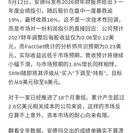
5月12日，安德玛发布2026财年财报并给出下一
年度业绩指引，随后股价在盘中一度暴跌逾
19%，最终收跌16%。这不是一次技术性回调，
而是市场对一份利润指引的直接回应：公司预计
2027财年调整后每股收益仅为0.08至0.12美
元，
而FactSet统计的分析师共识预期为
0.23美
元
，实际收益远低于市场预期
。营收预计将继续
小幅下滑，与市场预期的1.6%增长同样相悖。
Stifel随即将其评级从“买入”下调至“持有”，目标
价从9美元砍至6美元。
对于一家已经推进了18个月重组、累计产生超过
2.6亿美元相关成本的公司来说，这样的市场反
应算不上意外。资本市场的耐心向来有限。
翻看全年数据，安德玛交出的成绩单确实不
算
漂