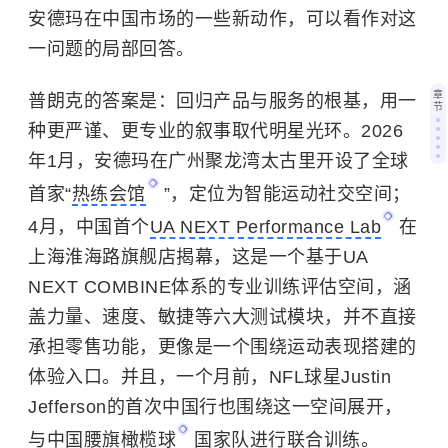
安德玛在中国市场的一些新动作，可以看作对这
一问题的局部回答。
章
普朗克的
答案
是：回归产品与服务的根基，用一
节
种更严谨、更专业的叙事取代明星光环。
2026
年1月，安德玛在广州聚龙湾太古里开设了全球
首家“
热练会馆
”，定位为智能运动社交空间
；
4月，中国首个
UA NEXT Performance Lab
在
上海淮海路旗舰店揭幕，这是一个基于UA
NEXT COMBINE体系的专业训练评估空间，涵
盖力量、速度、敏捷等六大测试模块，并不直接
承担零售功能，更像是一个围绕运动表现搭建的
体验入口
。并且，一个月前，
NFL球星Justin
Jefferson的首次中国行也围绕这一空间展开，
与中国
腰旗橄榄球
国家队进行联合训练。