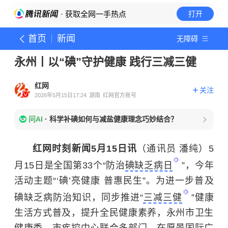
· 获取全网一手热点
打开
首页
新闻
无障碍
永州丨以“碘”守护健康 践行三减三健
红网
关注
2026年5月15日17:24
湖南
红网官方账号
问AI
·
科学补碘如何与减盐健康理念巧妙结合？
红网时刻新闻5月15日讯
（通讯员 潘纯）5
月15日是全国第33个“防治
碘缺乏病日
”，今年
活动主题“‘碘’亮健康 普惠民生”。为进一步普及
碘缺乏病防治知识，同步推进“
三减三健
”健康
生活方式普及，提升全民健康素养，永州市卫生