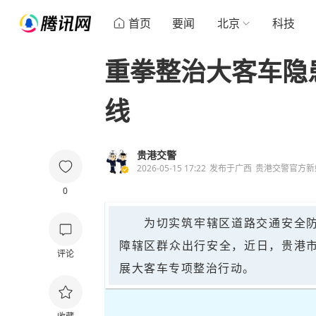
首页
要闻
北京
科技
重拳整治大客车隐
线
贵港交警
2026-05-15 17:22
发布于
广西
贵港交警官方新
0
为切实筑牢辖区道路交通安全
障辖区群众出行安全，近日，贵港
评论
展大客车专项整治行动。