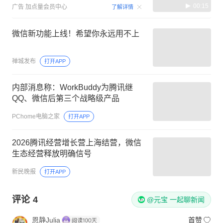
00:15
广告
加点量会员中心
了解详情
微信新功能上线！希望你永远用不上
禅城发布
打开APP
内部消息称：WorkBuddy为腾讯继
QQ、微信后第三个战略级产品
PChome电脑之家
打开APP
2026腾讯经营增长营上海结营，微信
生态经营释放明确信号
新民晚报
打开APP
评论
4
@元宝 一起聊新闻
恩静Julia
首赞